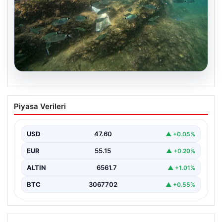
05.08.2026
Annesi yaşamını yitirmişti, kızı
Piyasa Verileri
Instagram’da yakaladı! Ölümlü scuba
diving sanığı yine dalışta
USD
47.60
▲ +0.05%
EUR
55.15
▲ +0.20%
ALTIN
6561.7
▲ +1.01%
BTC
3067702
▲ +0.55%