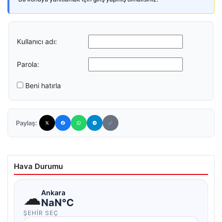
Kullanıcı adı:
Parola:
Beni hatırla
Paylaş:
Hava Durumu
☁
Ankara
NaN°C
ŞEHIR SEÇ