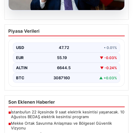
08.08.2026
Mekke Ortak Savunma Anlaşması ve
Piyasa Verileri
Bölgesel Güvenlik Vizyonu
Mekke Ortak Savunma Anlaşması, bölgedeki güvenlik
yapısını güçlendirmeyi hedefleyen yeni bir girişim
USD
47.72
• 0.01%
olarak dikkat…
EUR
55.19
▼ -0.03%
ALTIN
6644.5
▼ -0.24%
BTC
3087160
▲ +0.03%
Son Eklenen Haberler
İstanbul’un 22 ilçesinde 9 saat elektrik kesintisi yaşanacak. 10
■
Ağustos BEDAŞ elektrik kesintisi programı
Mekke Ortak Savunma Anlaşması ve Bölgesel Güvenlik
■
Vizyonu