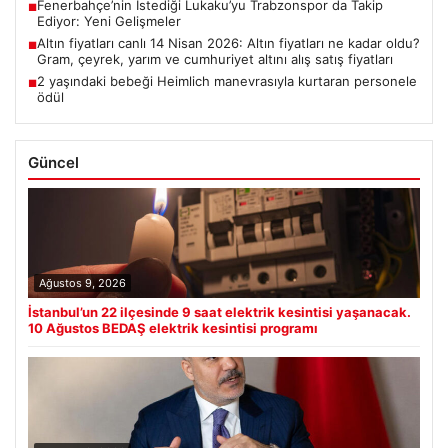
Fenerbahçe’nin İstediği Lukaku’yu Trabzonspor da Takip
■
Ediyor: Yeni Gelişmeler
Altın fiyatları canlı 14 Nisan 2026: Altın fiyatları ne kadar oldu?
■
Gram, çeyrek, yarım ve cumhuriyet altını alış satış fiyatları
2 yaşındaki bebeği Heimlich manevrasıyla kurtaran personele
■
ödül
Güncel
Ağustos 9, 2026
İstanbul’un 22 ilçesinde 9 saat elektrik kesintisi yaşanacak.
10 Ağustos BEDAŞ elektrik kesintisi programı