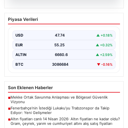
07.08.2026
Fenerbahçe’nin İstediği Lukaku’yu
Piyasa Verileri
Trabzonspor da Takip Ediyor: Yeni
Gelişmeler
USD
47.74
▲ +0.18%
İtalya Serie A'da Napoli forması giyen ve takımda
geleceği belirsizliğini koruyan Belçikalı golcü Romelu…
EUR
55.25
▲ +0.32%
ALTIN
6660.6
▲ +2.59%
BTC
3086684
▼ -0.16%
Son Eklenen Haberler
Mekke Ortak Savunma Anlaşması ve Bölgesel Güvenlik
■
Vizyonu
Fenerbahçe’nin İstediği Lukaku’yu Trabzonspor da Takip
■
Ediyor: Yeni Gelişmeler
Altın fiyatları canlı 14 Nisan 2026: Altın fiyatları ne kadar oldu?
■
Gram, çeyrek, yarım ve cumhuriyet altını alış satış fiyatları