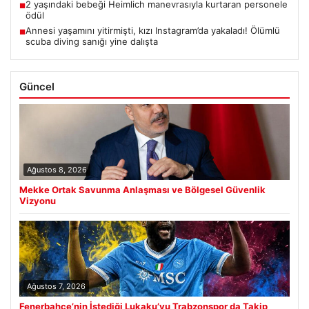
2 yaşındaki bebeği Heimlich manevrasıyla kurtaran personele
■
ödül
Annesi yaşamını yitirmişti, kızı Instagram’da yakaladı! Ölümlü
■
scuba diving sanığı yine dalışta
Güncel
Ağustos 8, 2026
Mekke Ortak Savunma Anlaşması ve Bölgesel Güvenlik
Vizyonu
Ağustos 7, 2026
Fenerbahçe’nin İstediği Lukaku’yu Trabzonspor da Takip