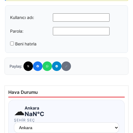
Kullanıcı adı:
Parola:
Beni hatırla
Paylaş:
Hava Durumu
☁
Ankara
NaN°C
ŞEHIR SEÇ