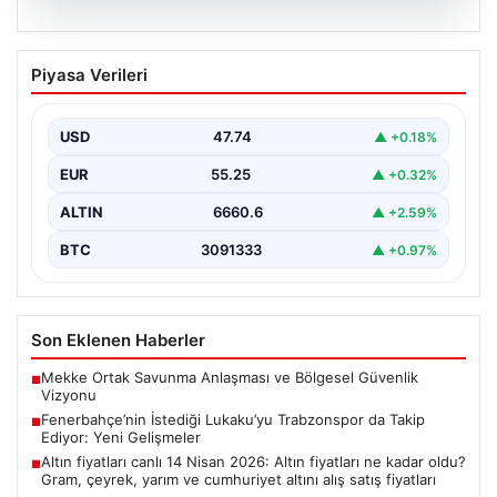
07.08.2026
Fenerbahçe’nin İstediği Lukaku’yu
Piyasa Verileri
Trabzonspor da Takip Ediyor: Yeni
Gelişmeler
USD
47.74
▲ +0.18%
İtalya Serie A'da Napoli forması giyen ve takımda
geleceği belirsizliğini koruyan Belçikalı golcü Romelu…
EUR
55.25
▲ +0.32%
ALTIN
6660.6
▲ +2.59%
BTC
3091333
▲ +0.97%
Son Eklenen Haberler
Mekke Ortak Savunma Anlaşması ve Bölgesel Güvenlik
■
Vizyonu
Fenerbahçe’nin İstediği Lukaku’yu Trabzonspor da Takip
■
Ediyor: Yeni Gelişmeler
Altın fiyatları canlı 14 Nisan 2026: Altın fiyatları ne kadar oldu?
■
Gram, çeyrek, yarım ve cumhuriyet altını alış satış fiyatları