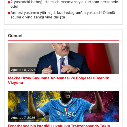
2 yaşındaki bebeği Heimlich manevrasıyla kurtaran personele
■
ödül
Annesi yaşamını yitirmişti, kızı Instagram’da yakaladı! Ölümlü
■
scuba diving sanığı yine dalışta
Güncel
Ağustos 8, 2026
Mekke Ortak Savunma Anlaşması ve Bölgesel Güvenlik
Vizyonu
Ağustos 7, 2026
Fenerbahçe’nin İstediği Lukaku’yu Trabzonspor da Takip