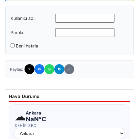
Kullanıcı adı:
Parola:
Beni hatırla
Paylaş:
Hava Durumu
☁
Ankara
NaN°C
ŞEHIR SEÇ