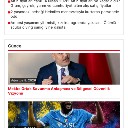
Altın fiyatları canlı 14 Nisan 2026: Altın fiyatları ne kadar oldu?
■
Gram, çeyrek, yarım ve cumhuriyet altını alış satış fiyatları
2 yaşındaki bebeği Heimlich manevrasıyla kurtaran personele
■
ödül
Annesi yaşamını yitirmişti, kızı Instagram’da yakaladı! Ölümlü
■
scuba diving sanığı yine dalışta
Güncel
Ağustos 8, 2026
Mekke Ortak Savunma Anlaşması ve Bölgesel Güvenlik
Vizyonu