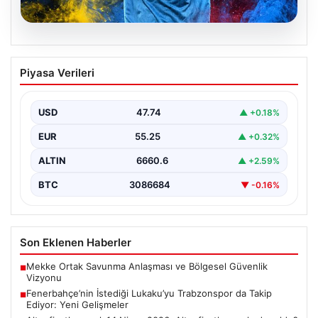
07.08.2026
Fenerbahçe’nin İstediği Lukaku’yu
Piyasa Verileri
Trabzonspor da Takip Ediyor: Yeni
Gelişmeler
USD
47.74
▲ +0.18%
İtalya Serie A'da Napoli forması giyen ve takımda
geleceği belirsizliğini koruyan Belçikalı golcü Romelu…
EUR
55.25
▲ +0.32%
ALTIN
6660.6
▲ +2.59%
BTC
3086684
▼ -0.16%
Son Eklenen Haberler
Mekke Ortak Savunma Anlaşması ve Bölgesel Güvenlik
■
Vizyonu
Fenerbahçe’nin İstediği Lukaku’yu Trabzonspor da Takip
■
Ediyor: Yeni Gelişmeler