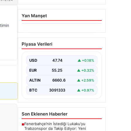
Yan Manşet
timin
06.08.2026
Altın fiyatları canlı 14
Piyasa Verileri
Nisan 2026: Altın fiyatları
ne kadar oldu? Gram,
çeyrek, yarım ve
USD
47.74
▲ +0.18%
cumhuriyet altını alış satış
EUR
55.25
▲ +0.32%
fiyatları
ALTIN
6660.6
▲ +2.59%
BTC
3091333
▲ +0.97%
Son Eklenen Haberler
Fenerbahçe’nin İstediği Lukaku’yu
■
Trabzonspor da Takip Ediyor: Yeni