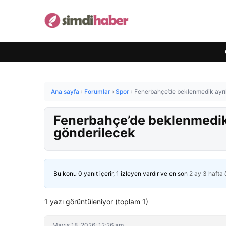
Ana sayfa
›
Forumlar
›
Spor
›
Fenerbahçe’de beklenmedik ayrıl
Fenerbahçe’de beklenmedik a
gönderilecek
Bu konu 0 yanıt içerir, 1 izleyen vardır ve en son
2 ay 3 hafta
1 yazı görüntüleniyor (toplam 1)
Mayıs 18, 2026: 12:26 am