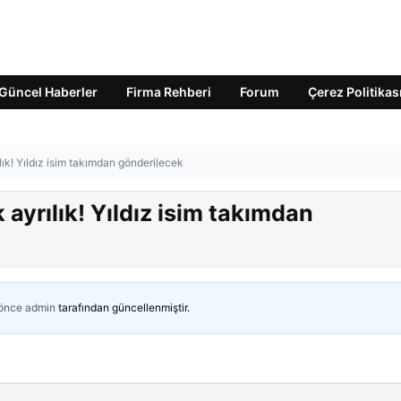
Güncel Haberler
Firma Rehberi
Forum
Çerez Politikas
ık! Yıldız isim takımdan gönderilecek
yrılık! Yıldız isim takımdan
 önce
admin
tarafından güncellenmiştir.