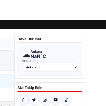
ı
Hava Durumu
☁
Ankara
NaN°C
ŞEHIR SEÇ
Bizi Takip Edin
#12124