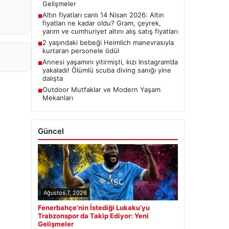
Gelişmeler
Altın fiyatları canlı 14 Nisan 2026: Altın
■
fiyatları ne kadar oldu? Gram, çeyrek,
yarım ve cumhuriyet altını alış satış fiyatları
2 yaşındaki bebeği Heimlich manevrasıyla
■
kurtaran personele ödül
Annesi yaşamını yitirmişti, kızı Instagram’da
■
yakaladı! Ölümlü scuba diving sanığı yine
dalışta
Outdoor Mutfaklar ve Modern Yaşam
■
Mekanları
Güncel
Ağustos 7, 2026
Fenerbahçe’nin İstediği Lukaku’yu
Trabzonspor da Takip Ediyor: Yeni
Gelişmeler