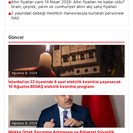
Altın fiyatları canlı 14 Nisan 2026: Altın fiyatları ne kadar oldu?
■
Gram, çeyrek, yarım ve cumhuriyet altını alış satış fiyatları
2 yaşındaki bebeği Heimlich manevrasıyla kurtaran personele
■
ödül
Güncel
Ağustos 9, 2026
İstanbul’un 22 ilçesinde 9 saat elektrik kesintisi yaşanacak.
10 Ağustos BEDAŞ elektrik kesintisi programı
Ağustos 8, 2026
Mekke Ortak Savunma Anlaşması ve Bölgesel Güvenlik