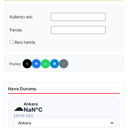
Kullanıcı adı:
Parola:
Beni hatırla
Paylaş:
Hava Durumu
☁
Ankara
NaN°C
ŞEHIR SEÇ