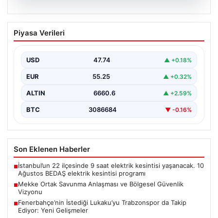
08.08.2026
Mekke Ortak Savunma Anlaşması ve
Piyasa Verileri
Bölgesel Güvenlik Vizyonu
Mekke Ortak Savunma Anlaşması, bölgedeki güvenlik
yapısını güçlendirmeyi hedefleyen yeni bir girişim
USD
47.74
▲ +0.18%
olarak dikkat…
EUR
55.25
▲ +0.32%
ALTIN
6660.6
▲ +2.59%
BTC
3086684
▼ -0.16%
Son Eklenen Haberler
İstanbul’un 22 ilçesinde 9 saat elektrik kesintisi yaşanacak. 10
■
Ağustos BEDAŞ elektrik kesintisi programı
Mekke Ortak Savunma Anlaşması ve Bölgesel Güvenlik
■
Vizyonu
Fenerbahçe’nin İstediği Lukaku’yu Trabzonspor da Takip
■
Ediyor: Yeni Gelişmeler