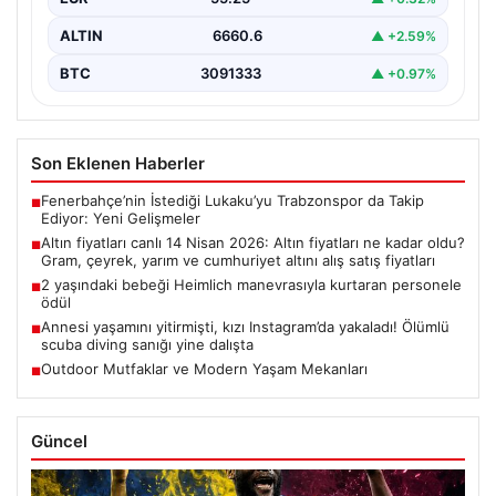
ALTIN
6660.6
▲ +2.59%
BTC
3091333
▲ +0.97%
Son Eklenen Haberler
Fenerbahçe’nin İstediği Lukaku’yu Trabzonspor da Takip
■
Ediyor: Yeni Gelişmeler
Altın fiyatları canlı 14 Nisan 2026: Altın fiyatları ne kadar oldu?
■
Gram, çeyrek, yarım ve cumhuriyet altını alış satış fiyatları
2 yaşındaki bebeği Heimlich manevrasıyla kurtaran personele
■
ödül
Annesi yaşamını yitirmişti, kızı Instagram’da yakaladı! Ölümlü
■
scuba diving sanığı yine dalışta
Outdoor Mutfaklar ve Modern Yaşam Mekanları
■
Güncel