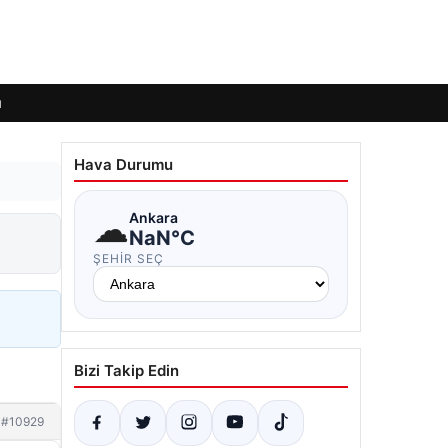
ı
Hava Durumu
☁
Ankara
NaN°C
ŞEHIR SEÇ
Bizi Takip Edin
#10929