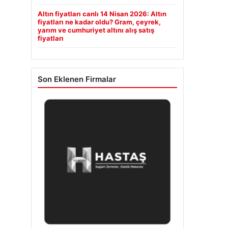
Altın fiyatları canlı 14 Nisan 2026: Altın
fiyatları ne kadar oldu? Gram, çeyrek,
yarım ve cumhuriyet altını alış satış
fiyatları
Son Eklenen Firmalar