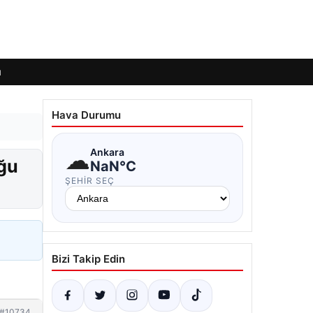
ı
Hava Durumu
☁
Ankara
uğu
NaN°C
ŞEHIR SEÇ
Bizi Takip Edin
#10734