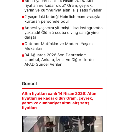
Altın fiyatları canlı 14 Nisan 2026: Altın
■
fiyatları ne kadar oldu? Gram, çeyrek,
yarım ve cumhuriyet altını alış satış fiyatları
2 yaşındaki bebeği Heimlich manevrasıyla
■
kurtaran personele ödül
Annesi yaşamını yitirmişti, kızı Instagram’da
■
yakaladı! Ölümlü scuba diving sanığı yine
dalışta
Outdoor Mutfaklar ve Modern Yaşam
■
Mekanları
04 Ağustos 2026 Son Depremler:
■
İstanbul, Ankara, İzmir ve Diğer İllerde
AFAD Güncel Verileri
Güncel
Altın fiyatları canlı 14 Nisan 2026: Altın
fiyatları ne kadar oldu? Gram, çeyrek,
yarım ve cumhuriyet altını alış satış
fiyatları