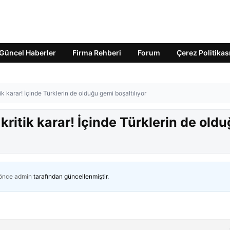
Güncel Haberler
Firma Rehberi
Forum
Çerez Politikas
ik karar! İçinde Türklerin de olduğu gemi boşaltılıyor
kritik karar! İçinde Türklerin de old
 önce
admin
tarafından güncellenmiştir.