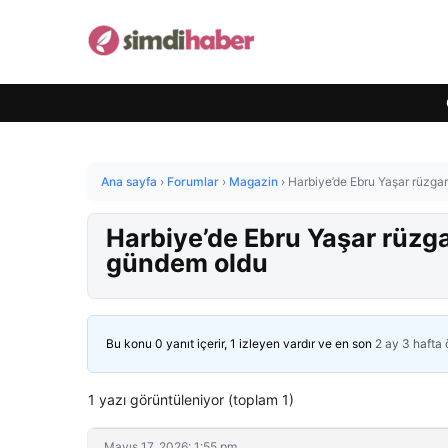
Ana sayfa
›
Forumlar
›
Magazin
›
Harbiye’de Ebru Yaşar rüzg
Harbiye’de Ebru Yaşar rüzg
gündem oldu
Bu konu 0 yanıt içerir, 1 izleyen vardır ve en son
2 ay 3 hafta
1 yazı görüntüleniyor (toplam 1)
Mayıs 17, 2026: 1:55 pm