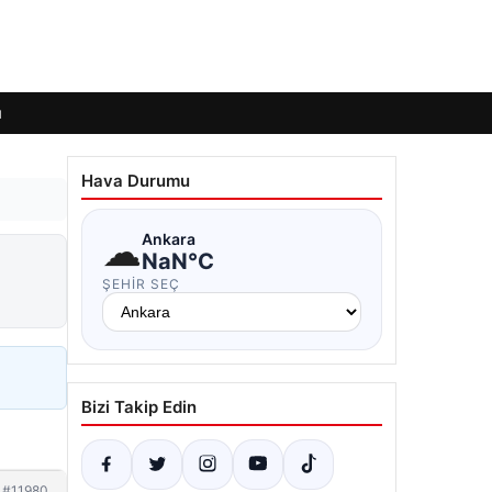
ı
Hava Durumu
☁
Ankara
NaN°C
ŞEHIR SEÇ
Bizi Takip Edin
#11980