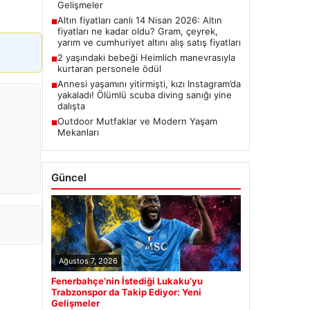
Gelişmeler
Altın fiyatları canlı 14 Nisan 2026: Altın
■
fiyatları ne kadar oldu? Gram, çeyrek,
yarım ve cumhuriyet altını alış satış fiyatları
2 yaşındaki bebeği Heimlich manevrasıyla
■
kurtaran personele ödül
Annesi yaşamını yitirmişti, kızı Instagram’da
■
yakaladı! Ölümlü scuba diving sanığı yine
dalışta
Outdoor Mutfaklar ve Modern Yaşam
■
Mekanları
Güncel
Ağustos 7, 2026
Fenerbahçe’nin İstediği Lukaku’yu
Trabzonspor da Takip Ediyor: Yeni
Gelişmeler