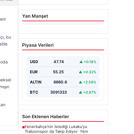
Yan Manşet
hem
06.08.2026
çı, bu
Altın fiyatları canlı 14
tile
Piyasa Verileri
Nisan 2026: Altın fiyatları
ne kadar oldu? Gram,
çeyrek, yarım ve
moda
USD
47.74
▲ +0.18%
cumhuriyet altını alış satış
EUR
55.25
▲ +0.32%
fiyatları
neksel
ALTIN
6660.6
▲ +2.59%
lmışın
BTC
3091333
▲ +0.97%
tan
Son Eklenen Haberler
Fenerbahçe’nin İstediği Lukaku’yu
■
Trabzonspor da Takip Ediyor: Yeni