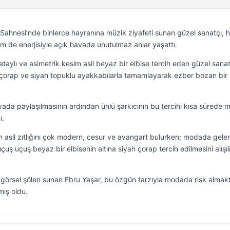
Sahnesi’nde binlerce hayranına müzik ziyafeti sunan güzel sanatçı, 
em de enerjisiyle açık havada unutulmaz anlar yaşattı.
etaylı ve asimetrik kesim asil beyaz bir elbise tercih eden güzel sanat
çorap ve siyah topuklu ayakkabılarla tamamlayarak ezber bozan bir s
yada paylaşılmasının ardından ünlü şarkıcının bu tercihi kısa sürede 
ı.
ın asil zıtlığını çok modern, cesur ve avangart bulurken; modada gele
 uçuş uçuş beyaz bir elbisenin altına siyah çorap tercih edilmesini alışı
görsel şölen sunan Ebru Yaşar, bu özgün tarzıyla modada risk almak
mış oldu.