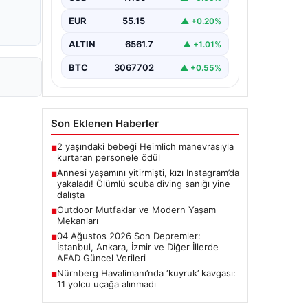
sanığı yine dalışta
EUR
55.15
▲ +0.20%
ALTIN
6561.7
▲ +1.01%
BTC
3067702
▲ +0.55%
Son Eklenen Haberler
2 yaşındaki bebeği Heimlich manevrasıyla
■
kurtaran personele ödül
Annesi yaşamını yitirmişti, kızı Instagram’da
■
yakaladı! Ölümlü scuba diving sanığı yine
dalışta
Outdoor Mutfaklar ve Modern Yaşam
■
Mekanları
04 Ağustos 2026 Son Depremler:
■
İstanbul, Ankara, İzmir ve Diğer İllerde
AFAD Güncel Verileri
Nürnberg Havalimanı’nda ‘kuyruk’ kavgası:
■
11 yolcu uçağa alınmadı