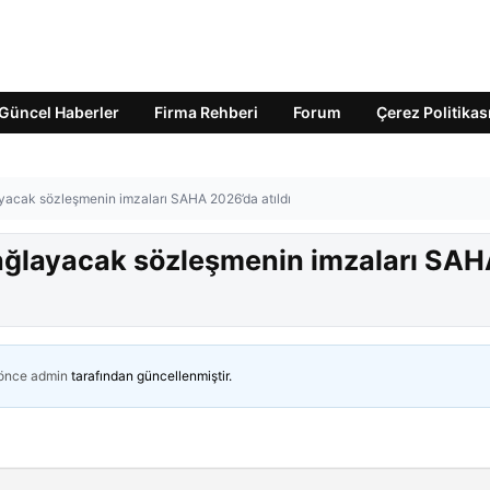
Güncel Haberler
Firma Rehberi
Forum
Çerez Politikas
ayacak sözleşmenin imzaları SAHA 2026’da atıldı
sağlayacak sözleşmenin imzaları SA
 önce
admin
tarafından güncellenmiştir.