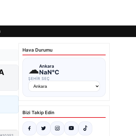
ı
Hava Durumu
☁
Ankara
HA
NaN°C
ŞEHIR SEÇ
Bizi Takip Edin
#10352