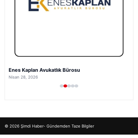
Enes Kaplan Avukatlık Bürosu
Nisan 28, 2026
© 2026 Şimdi Haber- Gündemden Taze Bilgiler
betcio