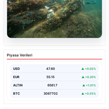
05.08.2026
Annesi yaşamını yitirmişti, kızı
Piyasa Verileri
Instagram’da yakaladı! Ölümlü scuba
diving sanığı yine dalışta
USD
47.60
▲ +0.05%
EUR
55.15
▲ +0.20%
ALTIN
6561.7
▲ +1.01%
BTC
3067702
▲ +0.55%