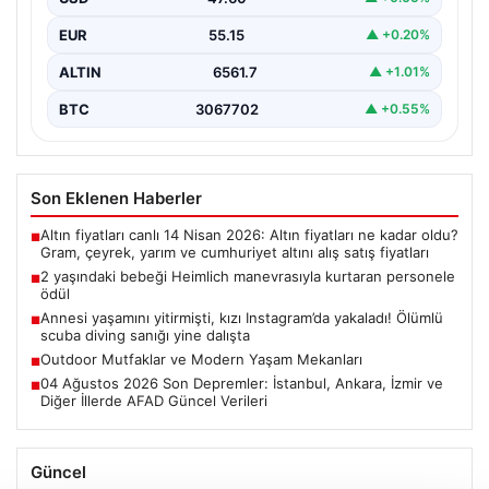
"İstanbul Sabiha…
EUR
55.15
▲ +0.20%
ALTIN
6561.7
▲ +1.01%
BTC
3067702
▲ +0.55%
Son Eklenen Haberler
Altın fiyatları canlı 14 Nisan 2026: Altın fiyatları ne kadar oldu?
■
Gram, çeyrek, yarım ve cumhuriyet altını alış satış fiyatları
2 yaşındaki bebeği Heimlich manevrasıyla kurtaran personele
■
ödül
Annesi yaşamını yitirmişti, kızı Instagram’da yakaladı! Ölümlü
■
scuba diving sanığı yine dalışta
Outdoor Mutfaklar ve Modern Yaşam Mekanları
■
04 Ağustos 2026 Son Depremler: İstanbul, Ankara, İzmir ve
■
Diğer İllerde AFAD Güncel Verileri
Güncel