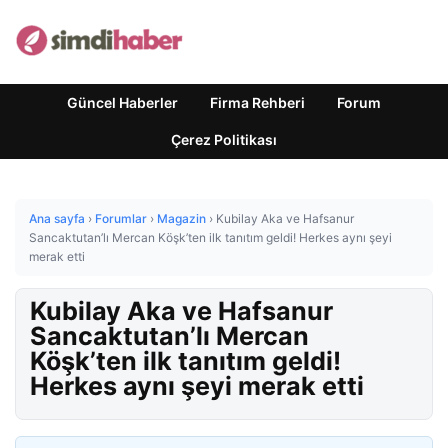
Güncel Haberler
Firma Rehberi
Forum
Çerez Politikası
Ana sayfa
›
Forumlar
›
Magazin
›
Kubilay Aka ve Hafsanur
Sancaktutan’lı Mercan Köşk’ten ilk tanıtım geldi! Herkes aynı şeyi
merak etti
Kubilay Aka ve Hafsanur
Sancaktutan’lı Mercan
Köşk’ten ilk tanıtım geldi!
Herkes aynı şeyi merak etti