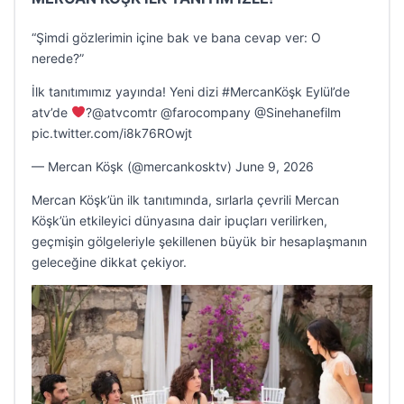
“Şimdi gözlerimin içine bak ve bana cevap ver: O
nerede?”
İlk tanıtımımız yayında! Yeni dizi #MercanKöşk Eylül’de
atv’de
‍?@atvcomtr @farocompany @Sinehanefilm
pic.twitter.com/i8k76ROwjt
— Mercan Köşk (@mercankosktv) June 9, 2026
Mercan Köşk’ün ilk tanıtımında, sırlarla çevrili Mercan
Köşk’ün etkileyici dünyasına dair ipuçları verilirken,
geçmişin gölgeleriyle şekillenen büyük bir hesaplaşmanın
geleceğine dikkat çekiyor.