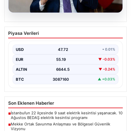
08.08.2026
Mekke Ortak Savunma Anlaşması ve
Piyasa Verileri
Bölgesel Güvenlik Vizyonu
Mekke Ortak Savunma Anlaşması, bölgedeki güvenlik
yapısını güçlendirmeyi hedefleyen yeni bir girişim
USD
47.72
• 0.01%
olarak dikkat…
EUR
55.19
▼ -0.03%
ALTIN
6644.5
▼ -0.24%
BTC
3087160
▲ +0.03%
Son Eklenen Haberler
İstanbul’un 22 ilçesinde 9 saat elektrik kesintisi yaşanacak. 10
■
Ağustos BEDAŞ elektrik kesintisi programı
Mekke Ortak Savunma Anlaşması ve Bölgesel Güvenlik
■
Vizyonu