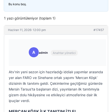
Bu konu boş.
1 yazı görüntüleniyor (toplam 1)
Haziran 11, 2026: 12:00 pm
#17457
A
admin
Anahtar yönetici
Atv’nin yeni sezon için hazırladığı iddialı yapımlar arasında
yer alan FARO ve Sinehane ortak yapımı ‘Mercan Köşk’
dizisinin ilk tanıtımı geldi. Çekimlerine geçtiğimiz günlerde
Mersin Tarsus’ta başlanan dizi, yayınlanan ilk tanıtımıyla
gizem dolu hikâyesine ve etkileyici atmosferine dair ilk
ipuçlar verdi.
MERCAN KÖŞK İLK TANITIM İZLE!