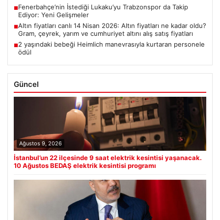
Fenerbahçe’nin İstediği Lukaku’yu Trabzonspor da Takip
■
Ediyor: Yeni Gelişmeler
Altın fiyatları canlı 14 Nisan 2026: Altın fiyatları ne kadar oldu?
■
Gram, çeyrek, yarım ve cumhuriyet altını alış satış fiyatları
2 yaşındaki bebeği Heimlich manevrasıyla kurtaran personele
■
ödül
Güncel
Ağustos 9, 2026
İstanbul’un 22 ilçesinde 9 saat elektrik kesintisi yaşanacak.
10 Ağustos BEDAŞ elektrik kesintisi programı