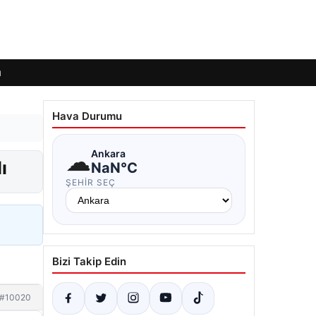
ı
Hava Durumu
☁
Ankara
ı
NaN°C
ŞEHIR SEÇ
Bizi Takip Edin
#10020