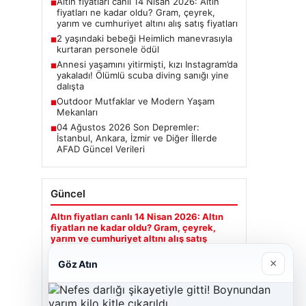
Altın fiyatları canlı 14 Nisan 2026: Altın
■
fiyatları ne kadar oldu? Gram, çeyrek,
yarım ve cumhuriyet altını alış satış fiyatları
2 yaşındaki bebeği Heimlich manevrasıyla
■
kurtaran personele ödül
Annesi yaşamını yitirmişti, kızı Instagram’da
■
yakaladı! Ölümlü scuba diving sanığı yine
dalışta
Outdoor Mutfaklar ve Modern Yaşam
■
Mekanları
04 Ağustos 2026 Son Depremler:
■
İstanbul, Ankara, İzmir ve Diğer İllerde
AFAD Güncel Verileri
Güncel
Altın fiyatları canlı 14 Nisan 2026: Altın
fiyatları ne kadar oldu? Gram, çeyrek,
yarım ve cumhuriyet altını alış satış
fiyatları
×
Göz Atın