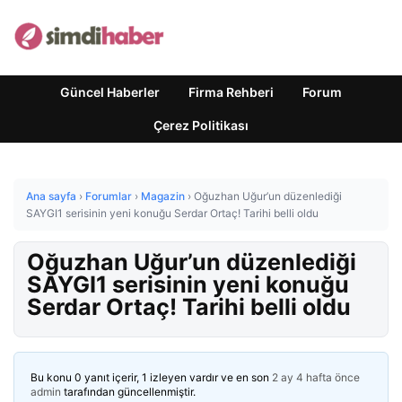
Güncel Haberler
Firma Rehberi
Forum
Çerez Politikası
Ana sayfa
›
Forumlar
›
Magazin
›
Oğuzhan Uğur’un düzenlediği
SAYGI1 serisinin yeni konuğu Serdar Ortaç! Tarihi belli oldu
Oğuzhan Uğur’un düzenlediği
SAYGI1 serisinin yeni konuğu
Serdar Ortaç! Tarihi belli oldu
Bu konu 0 yanıt içerir, 1 izleyen vardır ve en son
2 ay 4 hafta önce
admin
tarafından güncellenmiştir.