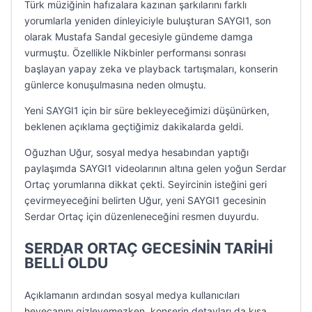
Türk müziğinin hafızalara kazınan şarkılarını farklı
yorumlarla yeniden dinleyiciyle buluşturan SAYGI1, son
olarak Mustafa Sandal gecesiyle gündeme damga
vurmuştu. Özellikle Nikbinler performansı sonrası
başlayan yapay zeka ve playback tartışmaları, konserin
günlerce konuşulmasına neden olmuştu.
Yeni SAYGI1 için bir süre bekleyeceğimizi düşünürken,
beklenen açıklama geçtiğimiz dakikalarda geldi.
Oğuzhan Uğur, sosyal medya hesabından yaptığı
paylaşımda SAYGI1 videolarının altına gelen yoğun Serdar
Ortaç yorumlarına dikkat çekti. Seyircinin isteğini geri
çevirmeyeceğini belirten Uğur, yeni SAYGI1 gecesinin
Serdar Ortaç için düzenleneceğini resmen duyurdu.
SERDAR ORTAÇ GECESİNİN TARİHİ
BELLİ OLDU
Açıklamanın ardından sosyal medya kullanıcıları
heyecanını gizleyemezken, konserin detayları da kısa