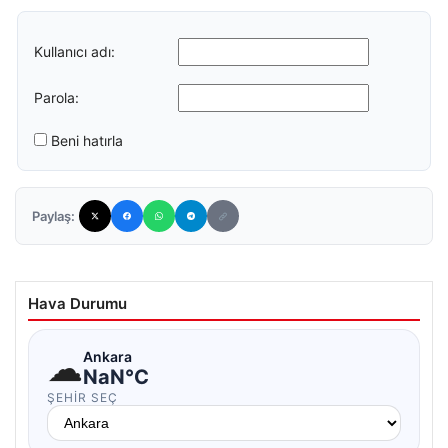
Kullanıcı adı:
Parola:
Beni hatırla
Paylaş:
Hava Durumu
☁
Ankara
NaN°C
ŞEHIR SEÇ