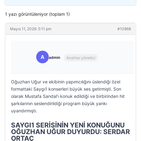
1 yazı görüntüleniyor (toplam 1)
Mayıs 11, 2026: 5:11 pm
#10868
A
admin
Anahtar yönetici
Oğuzhan Uğur ve ekibinin yapımcılığını üslendiği özel
formattaki Saygı1 konserleri büyük ses getirmişti. Son
olarak Mustafa Sandal’ı konuk edildiği ve birbirinden hit
şarkılarının seslendirildiği program büyük yankı
uyandırmıştı.
SAYGI1 SERİSİNİN YENİ KONUĞUNU
OĞUZHAN UĞUR DUYURDU: SERDAR
ORTAÇ