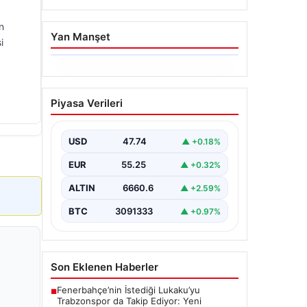
n
Yan Manşet
i
06.08.2026
Altın fiyatları canlı 14
Piyasa Verileri
Nisan 2026: Altın fiyatları
ne kadar oldu? Gram,
çeyrek, yarım ve
USD
47.74
▲ +0.18%
cumhuriyet altını alış satış
EUR
55.25
▲ +0.32%
fiyatları
ALTIN
6660.6
▲ +2.59%
BTC
3091333
▲ +0.97%
Son Eklenen Haberler
Fenerbahçe’nin İstediği Lukaku’yu
■
Trabzonspor da Takip Ediyor: Yeni