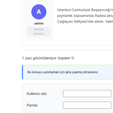
İstanbul Cumhuriyet Başsavcılığı’n
A
pişmanlık kapsamında ifadesi alın
Çağlayan Adliyesi’nde alındı. Yalı
admin
Anahtar
yönetici
1 yazı görüntüleniyor (toplam 1)
Bu konuyu yanıtlamak için giriş yapmış olmalısınız.
Kullanıcı adı:
Parola: