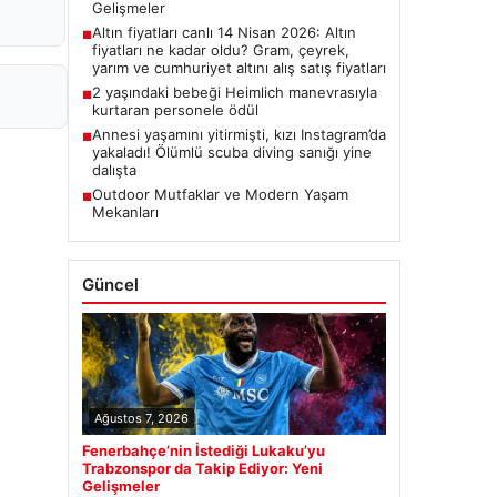
Gelişmeler
Altın fiyatları canlı 14 Nisan 2026: Altın
■
fiyatları ne kadar oldu? Gram, çeyrek,
yarım ve cumhuriyet altını alış satış fiyatları
2 yaşındaki bebeği Heimlich manevrasıyla
■
kurtaran personele ödül
Annesi yaşamını yitirmişti, kızı Instagram’da
■
yakaladı! Ölümlü scuba diving sanığı yine
dalışta
Outdoor Mutfaklar ve Modern Yaşam
■
Mekanları
Güncel
Ağustos 7, 2026
Fenerbahçe’nin İstediği Lukaku’yu
Trabzonspor da Takip Ediyor: Yeni
Gelişmeler