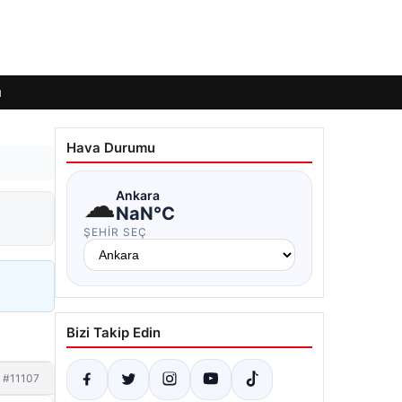
ı
Hava Durumu
☁
Ankara
NaN°C
ŞEHIR SEÇ
Bizi Takip Edin
#11107