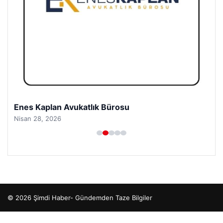
Enes Kaplan Avukatlık Bürosu
Nisan 28, 2026
© 2026 Şimdi Haber- Gündemden Taze Bilgiler
betcio