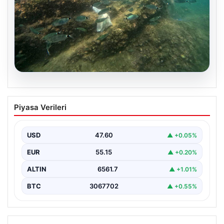
05.08.2026
Annesi yaşamını yitirmişti, kızı
Piyasa Verileri
Instagram’da yakaladı! Ölümlü scuba
diving sanığı yine dalışta
USD
47.60
▲ +0.05%
EUR
55.15
▲ +0.20%
ALTIN
6561.7
▲ +1.01%
BTC
3067702
▲ +0.55%