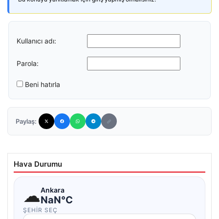
Kullanıcı adı:
Parola:
Beni hatırla
Paylaş:
Hava Durumu
☁
Ankara
NaN°C
ŞEHIR SEÇ