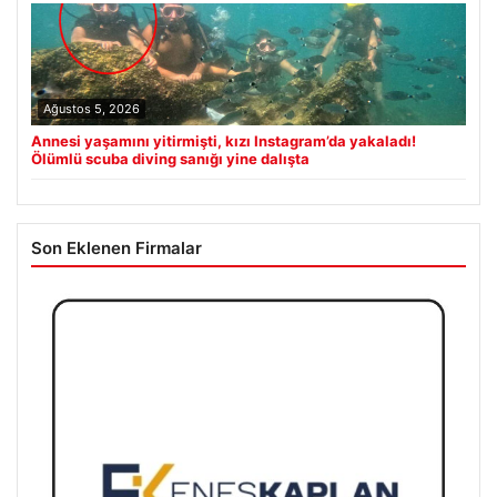
Ağustos 5, 2026
Annesi yaşamını yitirmişti, kızı Instagram’da yakaladı!
Ölümlü scuba diving sanığı yine dalışta
Son Eklenen Firmalar