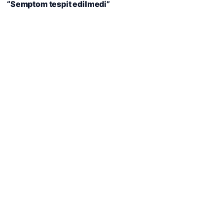
“Semptom tespit edilmedi”
Reddet
Kabul Et
Son Eklenen Firmalar