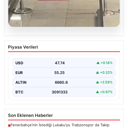
05.08.2026
2 yaşındaki bebeği Heimlich
Piyasa Verileri
manevrasıyla kurtaran personele ödül
{"title": "2 Yaşındaki Bebeği Heimlich Manevrası ile
Kurtaran Görevlilere Takdir Belgesi", "content":
USD
47.74
▲ +0.18%
"İstanbul Sabiha…
EUR
55.25
▲ +0.32%
ALTIN
6660.6
▲ +2.59%
BTC
3091333
▲ +0.97%
Son Eklenen Haberler
Fenerbahçe’nin İstediği Lukaku’yu Trabzonspor da Takip
■