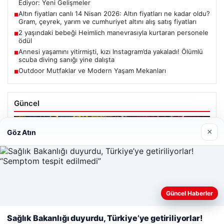
Ediyor: Yeni Gelişmeler
Altın fiyatları canlı 14 Nisan 2026: Altın fiyatları ne kadar oldu?
■
Gram, çeyrek, yarım ve cumhuriyet altını alış satış fiyatları
2 yaşındaki bebeği Heimlich manevrasıyla kurtaran personele
■
ödül
Annesi yaşamını yitirmişti, kızı Instagram’da yakaladı! Ölümlü
■
scuba diving sanığı yine dalışta
Outdoor Mutfaklar ve Modern Yaşam Mekanları
■
Güncel
×
Göz Atın
Ağustos 7, 2026
Fenerbahçe’nin İstediği Lukaku’yu Trabzonspor da Takip
Ediyor: Yeni Gelişmeler
Web sitemizi nasıl kullandığınızı daha iyi anlayabilmek,
Güncel Haberler
deneyiminizi kişiselleştirmek ve geliştirmek amacıyla çerezler
Altın fiyatları canlı 14 Nisan 2026: Altın fiyatları ne kadar
oldu? Gram, çeyrek, yarım ve cumhuriyet altını alış satış
kullanıyoruz.
Çerez Politikamız
Sağlık Bakanlığı duyurdu, Türkiye’ye getiriliyorlar!
fiyatları