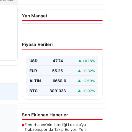
Yan Manşet
06.08.2026
Altın fiyatları canlı 14
Piyasa Verileri
Nisan 2026: Altın fiyatları
ne kadar oldu? Gram,
çeyrek, yarım ve
USD
47.74
▲ +0.18%
cumhuriyet altını alış satış
EUR
55.25
▲ +0.32%
fiyatları
ALTIN
6660.6
▲ +2.59%
BTC
3091333
▲ +0.97%
Son Eklenen Haberler
Fenerbahçe’nin İstediği Lukaku’yu
■
Trabzonspor da Takip Ediyor: Yeni