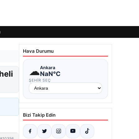
ı
Hava Durumu
☁
Ankara
heli
NaN°C
ŞEHIR SEÇ
Bizi Takip Edin
#10356