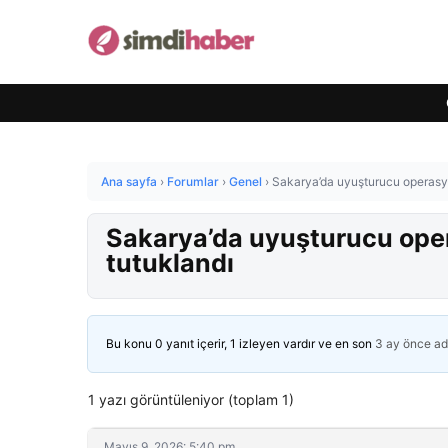
Ana sayfa
›
Forumlar
›
Genel
›
Sakarya’da uyuşturucu operasyo
Sakarya’da uyuşturucu oper
tutuklandı
Bu konu 0 yanıt içerir, 1 izleyen vardır ve en son
3 ay önce
ad
1 yazı görüntüleniyor (toplam 1)
Mayıs 9, 2026: 5:40 pm