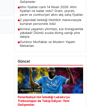
Gelişmeler
Altın fiyatları canlı 14 Nisan 2026: Altın
■
fiyatları ne kadar oldu? Gram, çeyrek,
yarım ve cumhuriyet altını alış satış fiyatları
2 yaşındaki bebeği Heimlich manevrasıyla
■
kurtaran personele ödül
Annesi yaşamını yitirmişti, kızı Instagram’da
■
yakaladı! Ölümlü scuba diving sanığı yine
dalışta
Outdoor Mutfaklar ve Modern Yaşam
■
Mekanları
Güncel
Ağustos 7, 2026
Fenerbahçe’nin İstediği Lukaku’yu
Trabzonspor da Takip Ediyor: Yeni
Gelişmeler