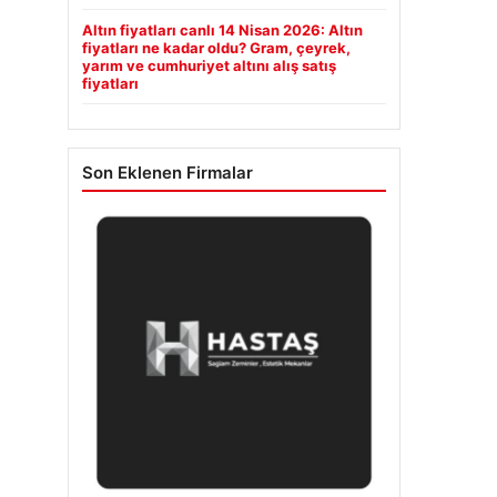
Altın fiyatları canlı 14 Nisan 2026: Altın
fiyatları ne kadar oldu? Gram, çeyrek,
yarım ve cumhuriyet altını alış satış
fiyatları
Son Eklenen Firmalar