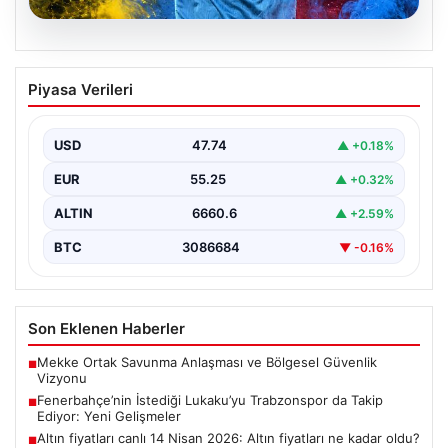
07.08.2026
Fenerbahçe’nin İstediği Lukaku’yu
Piyasa Verileri
Trabzonspor da Takip Ediyor: Yeni
Gelişmeler
USD
47.74
▲ +0.18%
İtalya Serie A'da Napoli forması giyen ve takımda
geleceği belirsizliğini koruyan Belçikalı golcü Romelu…
EUR
55.25
▲ +0.32%
ALTIN
6660.6
▲ +2.59%
BTC
3086684
▼ -0.16%
Son Eklenen Haberler
Mekke Ortak Savunma Anlaşması ve Bölgesel Güvenlik
■
Vizyonu
Fenerbahçe’nin İstediği Lukaku’yu Trabzonspor da Takip
■
Ediyor: Yeni Gelişmeler
Altın fiyatları canlı 14 Nisan 2026: Altın fiyatları ne kadar oldu?
■