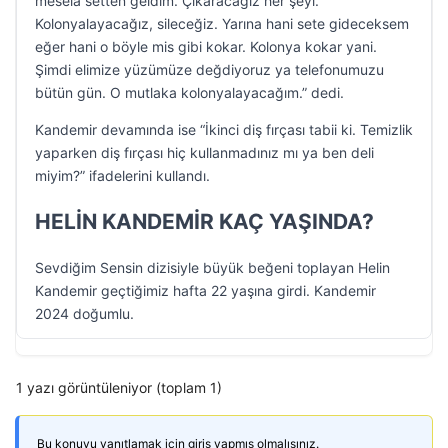
mesela setten geldim. Çıkaracağız her şeyi.
Kolonyalayacağız, sileceğiz. Yarına hani sete gideceksem
eğer hani o böyle mis gibi kokar. Kolonya kokar yani.
Şimdi elimize yüzümüze değdiyoruz ya telefonumuzu
bütün gün. O mutlaka kolonyalayacağım.” dedi.
Kandemir devamında ise “İkinci diş fırçası tabii ki. Temizlik
yaparken diş fırçası hiç kullanmadınız mı ya ben deli
miyim?” ifadelerini kullandı.
HELİN KANDEMİR KAÇ YAŞINDA?
Sevdiğim Sensin dizisiyle büyük beğeni toplayan Helin
Kandemir geçtiğimiz hafta 22 yaşına girdi. Kandemir
2024 doğumlu.
1 yazı görüntüleniyor (toplam 1)
Bu konuyu yanıtlamak için giriş yapmış olmalısınız.