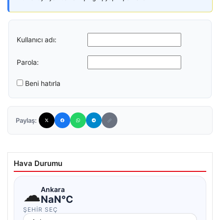
Kullanıcı adı:
Parola:
Beni hatırla
Paylaş:
Hava Durumu
☁
Ankara
NaN°C
ŞEHIR SEÇ