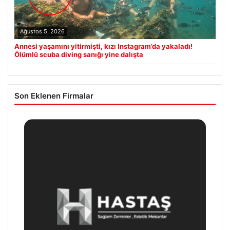
Ağustos 5, 2026
Annesi yaşamını yitirmişti, kızı Instagram’da yakaladı!
Ölümlü scuba diving sanığı yine dalışta
Son Eklenen Firmalar