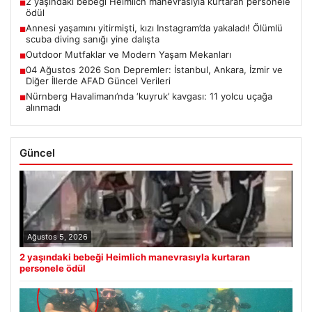
2 yaşındaki bebeği Heimlich manevrasıyla kurtaran personele
■
ödül
Annesi yaşamını yitirmişti, kızı Instagram’da yakaladı! Ölümlü
■
scuba diving sanığı yine dalışta
Outdoor Mutfaklar ve Modern Yaşam Mekanları
■
04 Ağustos 2026 Son Depremler: İstanbul, Ankara, İzmir ve
■
Diğer İllerde AFAD Güncel Verileri
Nürnberg Havalimanı’nda ‘kuyruk’ kavgası: 11 yolcu uçağa
■
alınmadı
Güncel
Ağustos 5, 2026
2 yaşındaki bebeği Heimlich manevrasıyla kurtaran
personele ödül