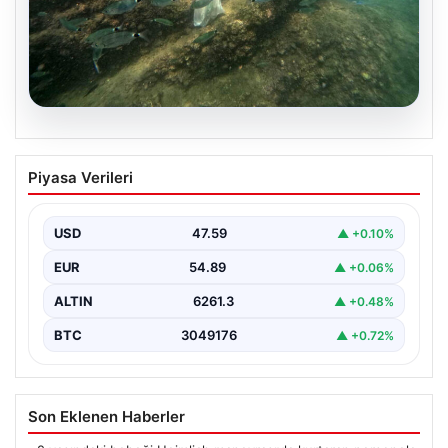
05.08.2026
Annesi yaşamını yitirmişti, kızı
Piyasa Verileri
Instagram’da yakaladı! Ölümlü scuba
diving sanığı yine dalışta
USD
47.59
▲ +0.10%
EUR
54.89
▲ +0.06%
ALTIN
6261.3
▲ +0.48%
BTC
3049176
▲ +0.72%
Son Eklenen Haberler