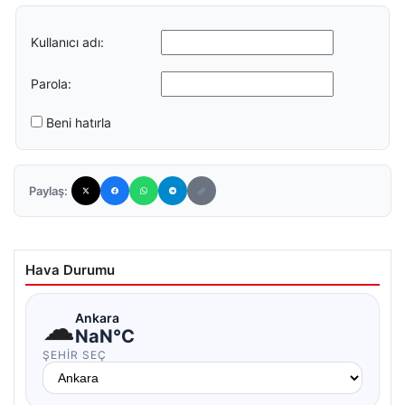
Kullanıcı adı:
Parola:
Beni hatırla
Paylaş:
Hava Durumu
☁
Ankara
NaN°C
ŞEHIR SEÇ