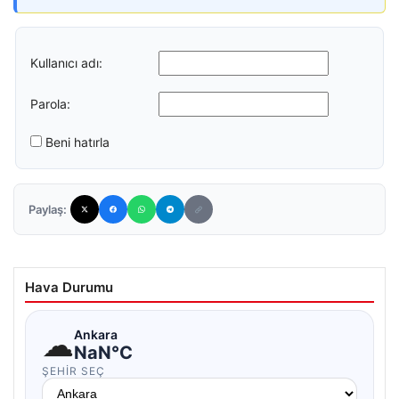
Kullanıcı adı:
Parola:
Beni hatırla
Paylaş:
Hava Durumu
☁
Ankara
NaN°C
ŞEHIR SEÇ