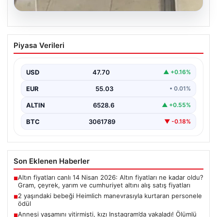
05.08.2026
2 yaşındaki bebeği Heimlich
Piyasa Verileri
manevrasıyla kurtaran personele ödül
{"title": "2 Yaşındaki Bebeği Heimlich Manevrası ile
Kurtaran Görevlilere Takdir Belgesi", "content":
USD
47.70
▲ +0.16%
"İstanbul Sabiha…
EUR
55.03
• 0.01%
ALTIN
6528.6
▲ +0.55%
BTC
3061789
▼ -0.18%
Son Eklenen Haberler
Altın fiyatları canlı 14 Nisan 2026: Altın fiyatları ne kadar oldu?
■
Gram, çeyrek, yarım ve cumhuriyet altını alış satış fiyatları
2 yaşındaki bebeği Heimlich manevrasıyla kurtaran personele
■
ödül
Annesi yaşamını yitirmişti, kızı Instagram’da yakaladı! Ölümlü
■