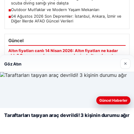
scuba diving sanığı yine dalışta
Outdoor Mutfaklar ve Modern Yaşam Mekanları
■
04 Ağustos 2026 Son Depremler: İstanbul, Ankara, İzmir ve
■
Diğer İllerde AFAD Güncel Verileri
Güncel
Altın fiyatları canlı 14 Nisan 2026: Altın fiyatları ne kadar
oldu? Gram, çeyrek, yarım ve cumhuriyet altını alış satış
fiyatları
×
Göz Atın
Web sitemizi nasıl kullandığınızı daha iyi anlayabilmek,
Ağustos 5, 2026
deneyiminizi kişiselleştirmek ve geliştirmek amacıyla çerezler
Güncel Haberler
2 yaşındaki bebeği Heimlich manevrasıyla kurtaran
kullanıyoruz.
Çerez Politikamız
personele ödül
Taraftarları taşıyan araç devrildi! 3 kişinin durumu ağır
Reddet
Kabul Et