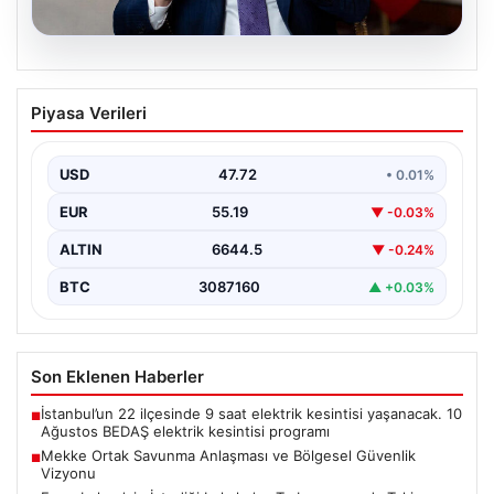
08.08.2026
Mekke Ortak Savunma Anlaşması ve
Piyasa Verileri
Bölgesel Güvenlik Vizyonu
Mekke Ortak Savunma Anlaşması, bölgedeki güvenlik
yapısını güçlendirmeyi hedefleyen yeni bir girişim
USD
47.72
• 0.01%
olarak dikkat…
EUR
55.19
▼ -0.03%
ALTIN
6644.5
▼ -0.24%
BTC
3087160
▲ +0.03%
Son Eklenen Haberler
İstanbul’un 22 ilçesinde 9 saat elektrik kesintisi yaşanacak. 10
■
Ağustos BEDAŞ elektrik kesintisi programı
Mekke Ortak Savunma Anlaşması ve Bölgesel Güvenlik
■
Vizyonu