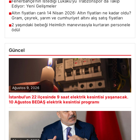
Fenerbahçe’nin İstediği Lukaku’yu Trabzonspor da Takip
■
Ediyor: Yeni Gelişmeler
Altın fiyatları canlı 14 Nisan 2026: Altın fiyatları ne kadar oldu?
■
Gram, çeyrek, yarım ve cumhuriyet altını alış satış fiyatları
2 yaşındaki bebeği Heimlich manevrasıyla kurtaran personele
■
ödül
Güncel
Ağustos 9, 2026
İstanbul’un 22 ilçesinde 9 saat elektrik kesintisi yaşanacak.
10 Ağustos BEDAŞ elektrik kesintisi programı