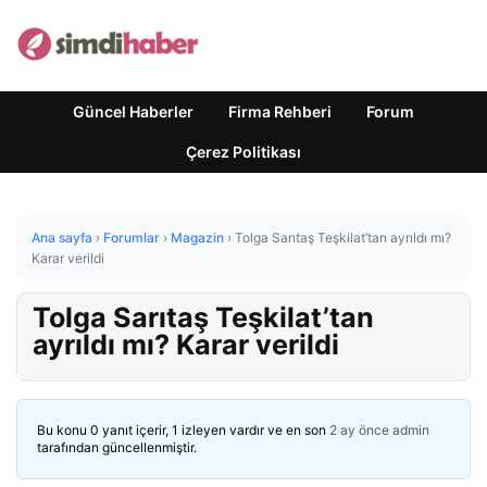
Güncel Haberler
Firma Rehberi
Forum
Çerez Politikası
Ana sayfa
›
Forumlar
›
Magazin
›
Tolga Sarıtaş Teşkilat’tan ayrıldı mı?
Karar verildi
Tolga Sarıtaş Teşkilat’tan
ayrıldı mı? Karar verildi
Bu konu 0 yanıt içerir, 1 izleyen vardır ve en son
2 ay önce
admin
tarafından güncellenmiştir.