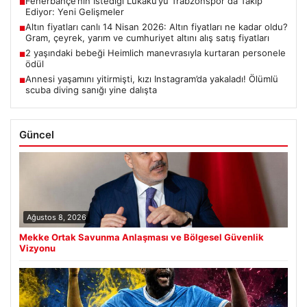
Fenerbahçe’nin İstediği Lukaku’yu Trabzonspor da Takip
■
Ediyor: Yeni Gelişmeler
Altın fiyatları canlı 14 Nisan 2026: Altın fiyatları ne kadar oldu?
■
Gram, çeyrek, yarım ve cumhuriyet altını alış satış fiyatları
2 yaşındaki bebeği Heimlich manevrasıyla kurtaran personele
■
ödül
Annesi yaşamını yitirmişti, kızı Instagram’da yakaladı! Ölümlü
■
scuba diving sanığı yine dalışta
Güncel
Ağustos 8, 2026
Mekke Ortak Savunma Anlaşması ve Bölgesel Güvenlik
Vizyonu