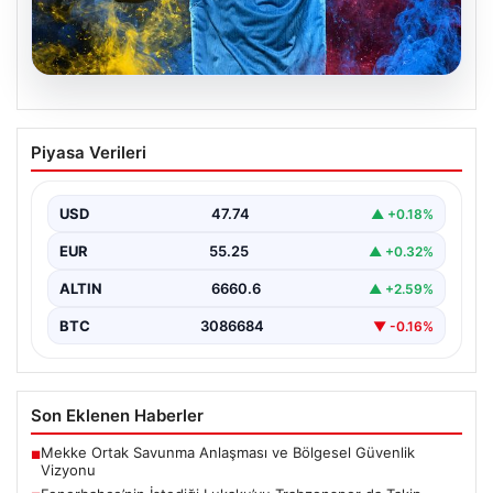
07.08.2026
Fenerbahçe’nin İstediği Lukaku’yu
Piyasa Verileri
Trabzonspor da Takip Ediyor: Yeni
Gelişmeler
USD
47.74
▲ +0.18%
İtalya Serie A'da Napoli forması giyen ve takımda
geleceği belirsizliğini koruyan Belçikalı golcü Romelu…
EUR
55.25
▲ +0.32%
ALTIN
6660.6
▲ +2.59%
BTC
3086684
▼ -0.16%
Son Eklenen Haberler
Mekke Ortak Savunma Anlaşması ve Bölgesel Güvenlik
■
Vizyonu