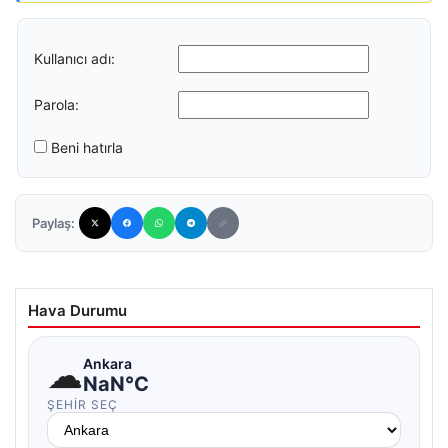
Kullanıcı adı:
Parola:
Beni hatırla
Paylaş:
Hava Durumu
☁
Ankara
NaN°C
ŞEHIR SEÇ