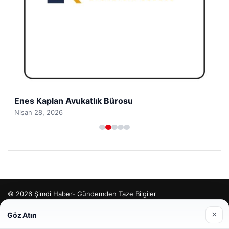
Enes Kaplan Avukatlık Bürosu
Nisan 28, 2026
© 2026 Şimdi Haber- Gündemden Taze Bilgiler
o
×
Göz Atın