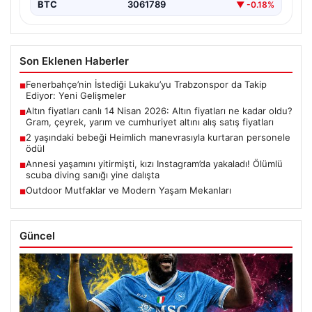
BTC
3061789
▼ -0.18%
Son Eklenen Haberler
Fenerbahçe’nin İstediği Lukaku’yu Trabzonspor da Takip
■
Ediyor: Yeni Gelişmeler
Altın fiyatları canlı 14 Nisan 2026: Altın fiyatları ne kadar oldu?
■
Gram, çeyrek, yarım ve cumhuriyet altını alış satış fiyatları
2 yaşındaki bebeği Heimlich manevrasıyla kurtaran personele
■
ödül
Annesi yaşamını yitirmişti, kızı Instagram’da yakaladı! Ölümlü
■
scuba diving sanığı yine dalışta
Outdoor Mutfaklar ve Modern Yaşam Mekanları
■
Güncel