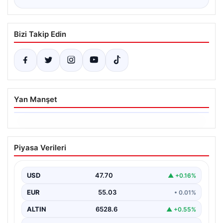
Bizi Takip Edin
Yan Manşet
06.08.2026
Altın fiyatları canlı 14 Nisan 2026: Altın
Piyasa Verileri
fiyatları ne kadar oldu? Gram, çeyrek,
yarım ve cumhuriyet altını alış satış
fiyatları
USD
47.70
▲ +0.16%
EUR
55.03
• 0.01%
ALTIN
6528.6
▲ +0.55%