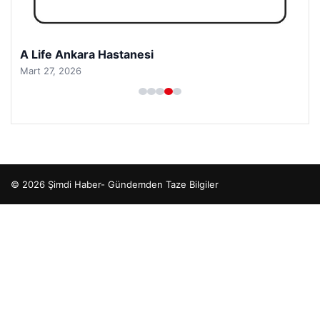
A Life Ankara Hastanesi
Mart 27, 2026
© 2026 Şimdi Haber- Gündemden Taze Bilgiler
etcio