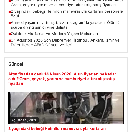
Altın fiyatları canlı 14 Nisan 2026: Altın fiyatları ne kadar oldu?
■
Gram, çeyrek, yarım ve cumhuriyet altını alış satış fiyatları
2 yaşındaki bebeği Heimlich manevrasıyla kurtaran personele
■
ödül
Annesi yaşamını yitirmişti, kızı Instagram’da yakaladı! Ölümlü
■
scuba diving sanığı yine dalışta
Outdoor Mutfaklar ve Modern Yaşam Mekanları
■
04 Ağustos 2026 Son Depremler: İstanbul, Ankara, İzmir ve
■
Diğer İllerde AFAD Güncel Verileri
Güncel
Altın fiyatları canlı 14 Nisan 2026: Altın fiyatları ne kadar
oldu? Gram, çeyrek, yarım ve cumhuriyet altını alış satış
fiyatları
Ağustos 5, 2026
2 yaşındaki bebeği Heimlich manevrasıyla kurtaran