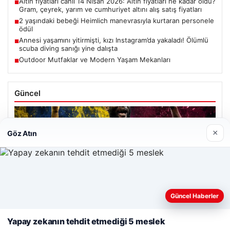
Altın fiyatları canlı 14 Nisan 2026: Altın fiyatları ne kadar oldu?
■
Gram, çeyrek, yarım ve cumhuriyet altını alış satış fiyatları
2 yaşındaki bebeği Heimlich manevrasıyla kurtaran personele
■
ödül
Annesi yaşamını yitirmişti, kızı Instagram’da yakaladı! Ölümlü
■
scuba diving sanığı yine dalışta
Outdoor Mutfaklar ve Modern Yaşam Mekanları
■
Güncel
×
Göz Atın
Ağustos 7, 2026
Fenerbahçe’nin İstediği Lukaku’yu Trabzonspor da Takip
Ediyor: Yeni Gelişmeler
Web sitemizi nasıl kullandığınızı daha iyi anlayabilmek,
deneyiminizi kişiselleştirmek ve geliştirmek amacıyla çerezler
Güncel Haberler
Altın fiyatları canlı 14 Nisan 2026: Altın fiyatları ne kadar
oldu? Gram, çeyrek, yarım ve cumhuriyet altını alış satış
kullanıyoruz.
Çerez Politikamız
fiyatları
Yapay zekanın tehdit etmediği 5 meslek
Reddet
Kabul Et