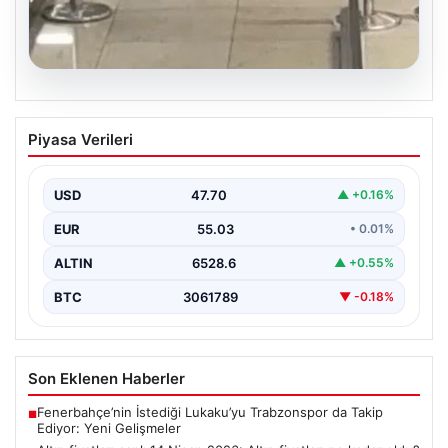
05.08.2026
2 yaşındaki bebeği Heimlich
Piyasa Verileri
manevrasıyla kurtaran personele ödül
{"title": "2 Yaşındaki Bebeği Heimlich Manevrası ile
Kurtaran Görevlilere Takdir Belgesi", "content":
USD
47.70
▲ +0.16%
"İstanbul Sabiha…
EUR
55.03
• 0.01%
ALTIN
6528.6
▲ +0.55%
BTC
3061789
▼ -0.18%
Son Eklenen Haberler
Fenerbahçe’nin İstediği Lukaku’yu Trabzonspor da Takip
■
Ediyor: Yeni Gelişmeler