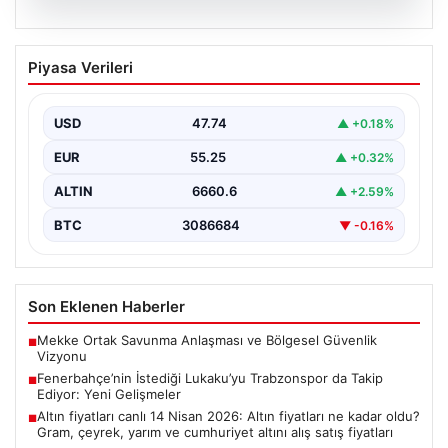
07.08.2026
Fenerbahçe’nin İstediği Lukaku’yu
Piyasa Verileri
Trabzonspor da Takip Ediyor: Yeni
Gelişmeler
USD
47.74
▲ +0.18%
İtalya Serie A'da Napoli forması giyen ve takımda
geleceği belirsizliğini koruyan Belçikalı golcü Romelu…
EUR
55.25
▲ +0.32%
ALTIN
6660.6
▲ +2.59%
BTC
3086684
▼ -0.16%
Son Eklenen Haberler
Mekke Ortak Savunma Anlaşması ve Bölgesel Güvenlik
■
Vizyonu
Fenerbahçe’nin İstediği Lukaku’yu Trabzonspor da Takip
■
Ediyor: Yeni Gelişmeler
Altın fiyatları canlı 14 Nisan 2026: Altın fiyatları ne kadar oldu?
■
Gram, çeyrek, yarım ve cumhuriyet altını alış satış fiyatları