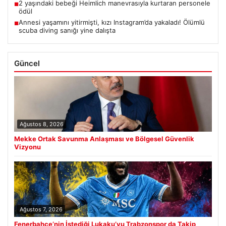
2 yaşındaki bebeği Heimlich manevrasıyla kurtaran personele
■
ödül
Annesi yaşamını yitirmişti, kızı Instagram’da yakaladı! Ölümlü
■
scuba diving sanığı yine dalışta
Güncel
Ağustos 8, 2026
Mekke Ortak Savunma Anlaşması ve Bölgesel Güvenlik
Vizyonu
Ağustos 7, 2026
Fenerbahçe’nin İstediği Lukaku’yu Trabzonspor da Takip