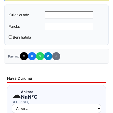
Kullanıcı adı:
Parola:
Beni hatırla
Paylaş:
Hava Durumu
☁
Ankara
NaN°C
ŞEHIR SEÇ