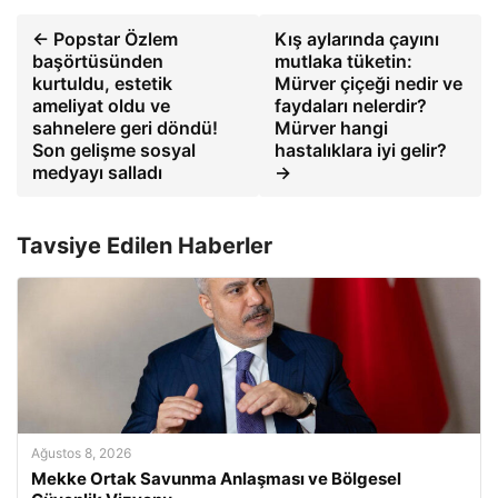
← Popstar Özlem
Kış aylarında çayını
başörtüsünden
mutlaka tüketin:
kurtuldu, estetik
Mürver çiçeği nedir ve
ameliyat oldu ve
faydaları nelerdir?
sahnelere geri döndü!
Mürver hangi
Son gelişme sosyal
hastalıklara iyi gelir?
medyayı salladı
→
Tavsiye Edilen Haberler
Ağustos 8, 2026
Mekke Ortak Savunma Anlaşması ve Bölgesel