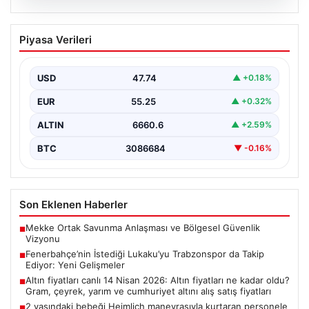
07.08.2026
Fenerbahçe’nin İstediği Lukaku’yu
Piyasa Verileri
Trabzonspor da Takip Ediyor: Yeni
Gelişmeler
USD
47.74
▲ +0.18%
İtalya Serie A’da Napoli forması giyen ve takımda
geleceği belirsizliğini koruyan Belçikalı golcü Romelu…
EUR
55.25
▲ +0.32%
ALTIN
6660.6
▲ +2.59%
BTC
3086684
▼ -0.16%
Son Eklenen Haberler
Mekke Ortak Savunma Anlaşması ve Bölgesel Güvenlik
■
Vizyonu
Fenerbahçe’nin İstediği Lukaku’yu Trabzonspor da Takip
■
Ediyor: Yeni Gelişmeler
Altın fiyatları canlı 14 Nisan 2026: Altın fiyatları ne kadar oldu?
■
Gram, çeyrek, yarım ve cumhuriyet altını alış satış fiyatları
2 yaşındaki bebeği Heimlich manevrasıyla kurtaran personele
■