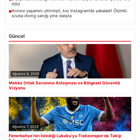
ödül
Annesi yaşamını yitirmişti, kızı Instagram’da yakaladı! Ölümlü
■
scuba diving sanığı yine dalışta
Güncel
Ağustos 8, 2026
Mekke Ortak Savunma Anlaşması ve Bölgesel Güvenlik
Vizyonu
Ağustos 7, 2026
Fenerbahçe’nin İstediği Lukaku’yu Trabzonspor da Takip