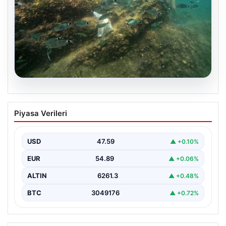
05.08.2026
Annesi yaşamını yitirmişti, kızı
Piyasa Verileri
Instagram’da yakaladı! Ölümlü scuba
diving sanığı yine dalışta
USD
47.59
▲ +0.10%
EUR
54.89
▲ +0.06%
ALTIN
6261.3
▲ +0.48%
BTC
3049176
▲ +0.72%