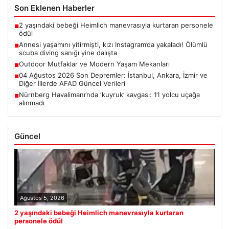
Son Eklenen Haberler
2 yaşındaki bebeği Heimlich manevrasıyla kurtaran personele
■
ödül
Annesi yaşamını yitirmişti, kızı Instagram’da yakaladı! Ölümlü
■
scuba diving sanığı yine dalışta
Outdoor Mutfaklar ve Modern Yaşam Mekanları
■
04 Ağustos 2026 Son Depremler: İstanbul, Ankara, İzmir ve
■
Diğer İllerde AFAD Güncel Verileri
Nürnberg Havalimanı’nda ‘kuyruk’ kavgası: 11 yolcu uçağa
■
alınmadı
Güncel
Ağustos 5, 2026
2 yaşındaki bebeği Heimlich manevrasıyla kurtaran
personele ödül