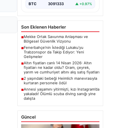
BTC
3091333
▲ +0.97%
Son Eklenen Haberler
Mekke Ortak Savunma Anlaşması ve
■
Bölgesel Güvenlik Vizyonu
Fenerbahçe’nin İstediği Lukaku’yu
■
Trabzonspor da Takip Ediyor: Yeni
Gelişmeler
Altın fiyatları canlı 14 Nisan 2026: Altın
■
fiyatları ne kadar oldu? Gram, çeyrek,
yarım ve cumhuriyet altını alış satış fiyatları
2 yaşındaki bebeği Heimlich manevrasıyla
■
kurtaran personele ödül
Annesi yaşamını yitirmişti, kızı Instagram’da
■
yakaladı! Ölümlü scuba diving sanığı yine
dalışta
Güncel