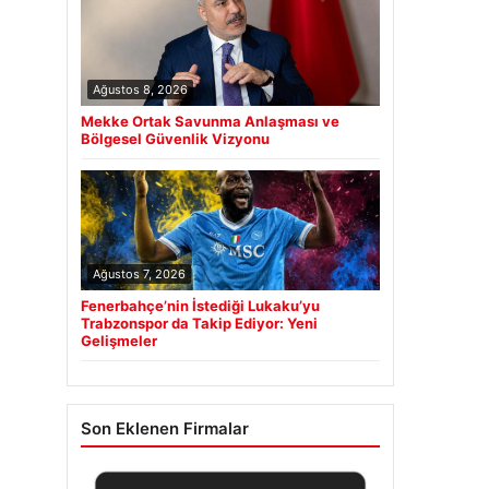
Ağustos 8, 2026
Mekke Ortak Savunma Anlaşması ve
Bölgesel Güvenlik Vizyonu
Ağustos 7, 2026
Fenerbahçe’nin İstediği Lukaku’yu
Trabzonspor da Takip Ediyor: Yeni
Gelişmeler
Son Eklenen Firmalar