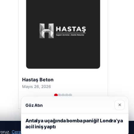
Enes Kaplan Avukatlık Bürosu
Nisan 28, 2026
×
Göz Atın
Antalya uçağında bomba paniği! Londra’ya
acil iniş yaptı
ıyoruz.
Çerez Politikamız
Reddet
Kabul Et