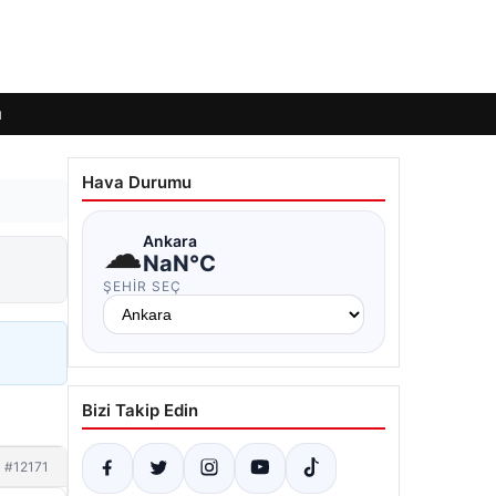
ı
Hava Durumu
☁
Ankara
NaN°C
ŞEHIR SEÇ
Bizi Takip Edin
#12171