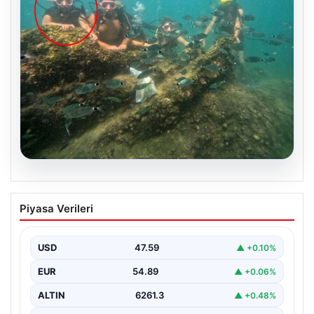
05.08.2026
Annesi yaşamını yitirmişti, kızı
Piyasa Verileri
Instagram’da yakaladı! Ölümlü scuba
diving sanığı yine dalışta
USD
47.59
▲ +0.10%
EUR
54.89
▲ +0.06%
ALTIN
6261.3
▲ +0.48%