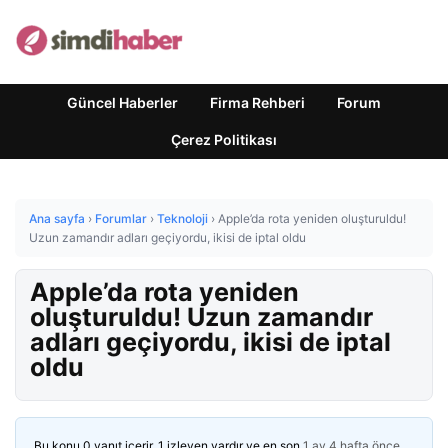
Güncel Haberler
Firma Rehberi
Forum
Çerez Politikası
Ana sayfa
›
Forumlar
›
Teknoloji
›
Apple’da rota yeniden oluşturuldu!
Uzun zamandır adları geçiyordu, ikisi de iptal oldu
Apple’da rota yeniden
oluşturuldu! Uzun zamandır
adları geçiyordu, ikisi de iptal
oldu
Bu konu 0 yanıt içerir, 1 izleyen vardır ve en son
1 ay 4 hafta önce