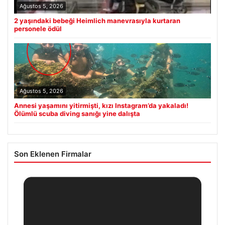
Ağustos 5, 2026
2 yaşındaki bebeği Heimlich manevrasıyla kurtaran
personele ödül
Ağustos 5, 2026
Annesi yaşamını yitirmişti, kızı Instagram’da yakaladı!
Ölümlü scuba diving sanığı yine dalışta
Son Eklenen Firmalar