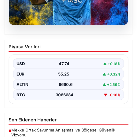
07.08.2026
Fenerbahçe’nin İstediği Lukaku’yu
Piyasa Verileri
Trabzonspor da Takip Ediyor: Yeni
Gelişmeler
USD
47.74
▲ +0.18%
İtalya Serie A'da Napoli forması giyen ve takımda
geleceği belirsizliğini koruyan Belçikalı golcü Romelu…
EUR
55.25
▲ +0.32%
ALTIN
6660.6
▲ +2.59%
BTC
3086684
▼ -0.16%
Son Eklenen Haberler
Mekke Ortak Savunma Anlaşması ve Bölgesel Güvenlik
■
Vizyonu