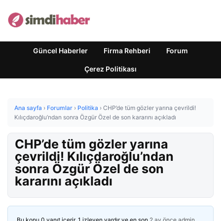
Güncel Haberler
Firma Rehberi
Forum
Çerez Politikası
Ana sayfa
›
Forumlar
›
Politika
›
CHP’de tüm gözler yarına çevrildi!
Kılıçdaroğlu’ndan sonra Özgür Özel de son kararını açıkladı
CHP’de tüm gözler yarına
çevrildi! Kılıçdaroğlu’ndan
sonra Özgür Özel de son
kararını açıkladı
Bu konu 0 yanıt içerir, 1 izleyen vardır ve en son
2 ay önce
admin