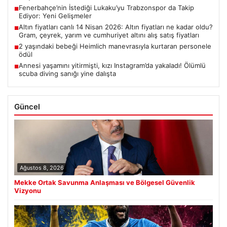
Fenerbahçe’nin İstediği Lukaku’yu Trabzonspor da Takip
■
Ediyor: Yeni Gelişmeler
Altın fiyatları canlı 14 Nisan 2026: Altın fiyatları ne kadar oldu?
■
Gram, çeyrek, yarım ve cumhuriyet altını alış satış fiyatları
2 yaşındaki bebeği Heimlich manevrasıyla kurtaran personele
■
ödül
Annesi yaşamını yitirmişti, kızı Instagram’da yakaladı! Ölümlü
■
scuba diving sanığı yine dalışta
Güncel
Ağustos 8, 2026
Mekke Ortak Savunma Anlaşması ve Bölgesel Güvenlik
Vizyonu