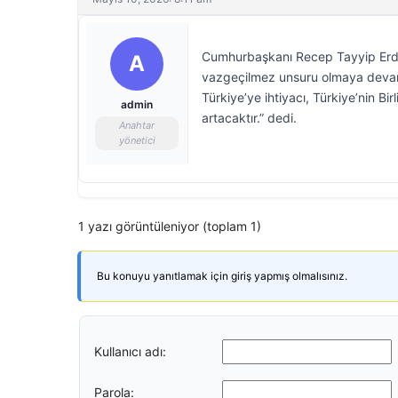
Cumhurbaşkanı Recep Tayyip Erdoğa
A
vazgeçilmez unsuru olmaya devam 
Türkiye’ye ihtiyacı, Türkiye’nin Bi
admin
artacaktır.” dedi.
Anahtar
yönetici
1 yazı görüntüleniyor (toplam 1)
Bu konuyu yanıtlamak için giriş yapmış olmalısınız.
Kullanıcı adı:
Parola: