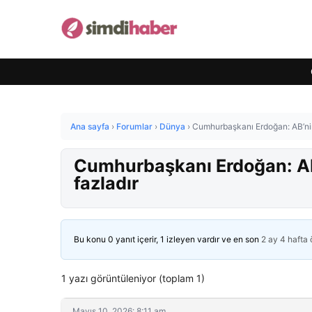
Ana sayfa
›
Forumlar
›
Dünya
›
Cumhurbaşkanı Erdoğan: AB’nin
Cumhurbaşkanı Erdoğan: AB
fazladır
Bu konu 0 yanıt içerir, 1 izleyen vardır ve en son
2 ay 4 hafta
1 yazı görüntüleniyor (toplam 1)
Mayıs 10, 2026: 8:11 am