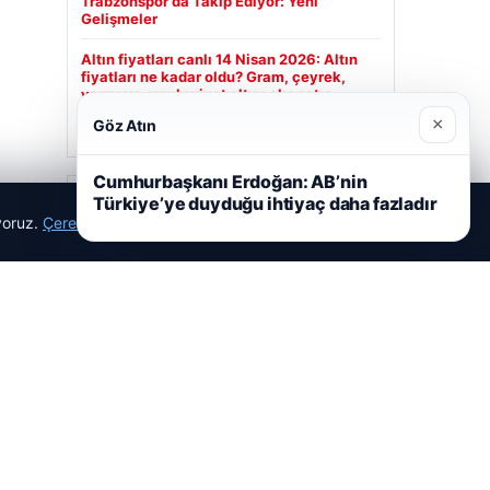
×
Göz Atın
Cumhurbaşkanı Erdoğan: AB’nin
Türkiye’ye duyduğu ihtiyaç daha fazladır
ıyoruz.
Çerez Politikamız
Reddet
Kabul Et
Trend Yapı Akustik
Nisan 18, 2026