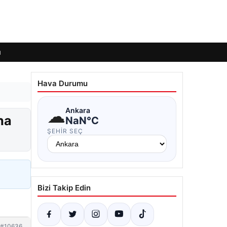
ı
Hava Durumu
☁
Ankara
ha
NaN°C
ŞEHIR SEÇ
Bizi Takip Edin
#10636