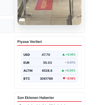
sanığı yine dalışta
EUR
55.03
• 0.01%
ALTIN
6528.6
▲ +0.55%
BTC
3061789
▼ -0.18%
Son Eklenen Haberler
Fenerbahçe’nin İstediği Lukaku’yu
■
Trabzonspor da Takip Ediyor: Yeni
Gelişmeler
Altın fiyatları canlı 14 Nisan 2026: Altın
■
fiyatları ne kadar oldu? Gram, çeyrek,
yarım ve cumhuriyet altını alış satış fiyatları
2 yaşındaki bebeği Heimlich manevrasıyla
■
kurtaran personele ödül
Annesi yaşamını yitirmişti, kızı Instagram’da
■
yakaladı! Ölümlü scuba diving sanığı yine
dalışta
Outdoor Mutfaklar ve Modern Yaşam
■
Mekanları