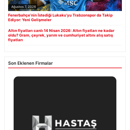
Ağustos 7, 2026
Fenerbahçe’nin İstediği Lukaku’yu Trabzonspor da Takip
Ediyor: Yeni Gelişmeler
Altın fiyatları canlı 14 Nisan 2026: Altın fiyatları ne kadar
oldu? Gram, çeyrek, yarım ve cumhuriyet altını alış satış
fiyatları
Son Eklenen Firmalar