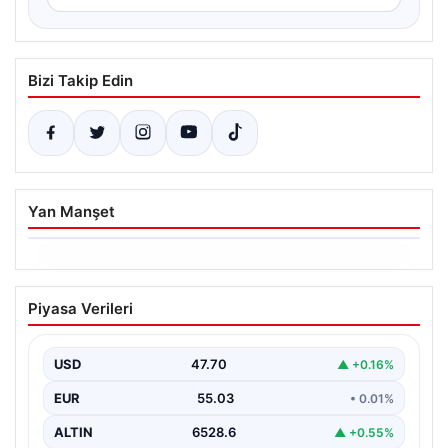
Bizi Takip Edin
Yan Manşet
06.08.2026
Altın fiyatları canlı 14 Nisan 2026: Altın
Piyasa Verileri
fiyatları ne kadar oldu? Gram, çeyrek,
yarım ve cumhuriyet altını alış satış
fiyatları
USD
47.70
▲ +0.16%
EUR
55.03
• 0.01%
ALTIN
6528.6
▲ +0.55%