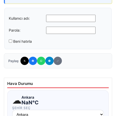
Kullanıcı adı:
Parola:
Beni hatırla
Paylaş:
Hava Durumu
☁
Ankara
NaN°C
ŞEHIR SEÇ