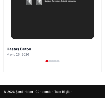
Hastaş Beton
Mayıs 26, 2026
© 2026 Şimdi Haber- Gündemden Taze Bilgiler
o