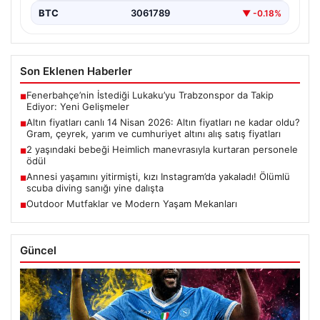
BTC
3061789
▼ -0.18%
Son Eklenen Haberler
Fenerbahçe’nin İstediği Lukaku’yu Trabzonspor da Takip
■
Ediyor: Yeni Gelişmeler
Altın fiyatları canlı 14 Nisan 2026: Altın fiyatları ne kadar oldu?
■
Gram, çeyrek, yarım ve cumhuriyet altını alış satış fiyatları
2 yaşındaki bebeği Heimlich manevrasıyla kurtaran personele
■
ödül
Annesi yaşamını yitirmişti, kızı Instagram’da yakaladı! Ölümlü
■
scuba diving sanığı yine dalışta
Outdoor Mutfaklar ve Modern Yaşam Mekanları
■
Güncel