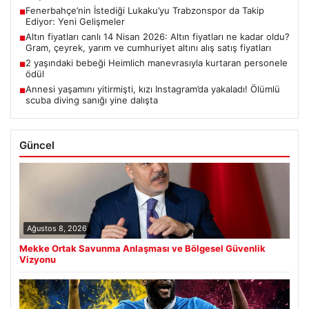
Fenerbahçe’nin İstediği Lukaku’yu Trabzonspor da Takip
■
Ediyor: Yeni Gelişmeler
Altın fiyatları canlı 14 Nisan 2026: Altın fiyatları ne kadar oldu?
■
Gram, çeyrek, yarım ve cumhuriyet altını alış satış fiyatları
2 yaşındaki bebeği Heimlich manevrasıyla kurtaran personele
■
ödül
Annesi yaşamını yitirmişti, kızı Instagram’da yakaladı! Ölümlü
■
scuba diving sanığı yine dalışta
Güncel
Ağustos 8, 2026
Mekke Ortak Savunma Anlaşması ve Bölgesel Güvenlik
Vizyonu