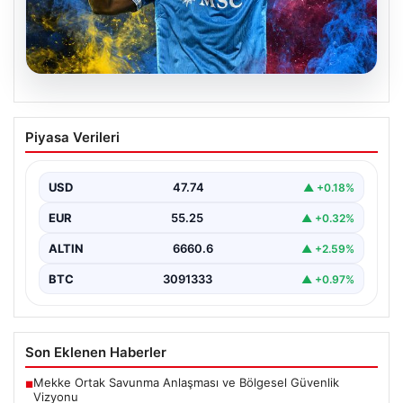
07.08.2026
Fenerbahçe’nin İstediği Lukaku’yu
Piyasa Verileri
Trabzonspor da Takip Ediyor: Yeni
Gelişmeler
USD
47.74
▲ +0.18%
İtalya Serie A'da Napoli forması giyen ve takımda
geleceği belirsizliğini koruyan Belçikalı golcü Romelu…
EUR
55.25
▲ +0.32%
ALTIN
6660.6
▲ +2.59%
BTC
3091333
▲ +0.97%
Son Eklenen Haberler
Mekke Ortak Savunma Anlaşması ve Bölgesel Güvenlik
■
Vizyonu