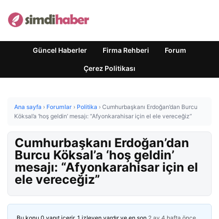
Güncel Haberler
Firma Rehberi
Forum
Çerez Politikası
Ana sayfa
›
Forumlar
›
Politika
›
Cumhurbaşkanı Erdoğan’dan Burcu
Köksal’a ‘hoş geldin’ mesajı: “Afyonkarahisar için el ele vereceğiz”
Cumhurbaşkanı Erdoğan’dan
Burcu Köksal’a ‘hoş geldin’
mesajı: “Afyonkarahisar için el
ele vereceğiz”
Bu konu 0 yanıt içerir, 1 izleyen vardır ve en son
2 ay 4 hafta önce