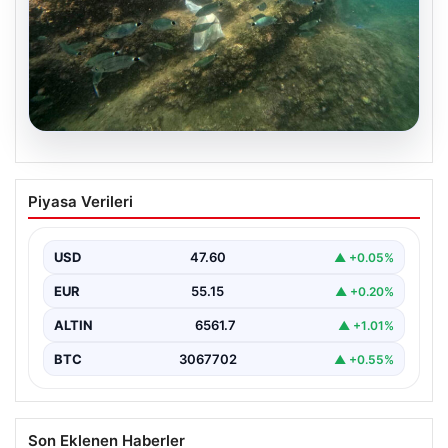
05.08.2026
Annesi yaşamını yitirmişti, kızı
Piyasa Verileri
Instagram’da yakaladı! Ölümlü scuba
diving sanığı yine dalışta
USD
47.60
▲ +0.05%
EUR
55.15
▲ +0.20%
ALTIN
6561.7
▲ +1.01%
BTC
3067702
▲ +0.55%
Son Eklenen Haberler