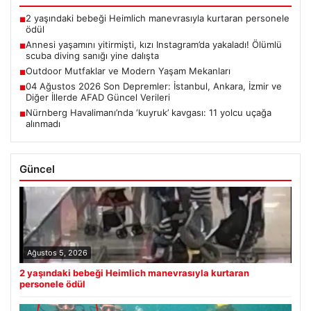
2 yaşındaki bebeği Heimlich manevrasıyla kurtaran personele
■
ödül
Annesi yaşamını yitirmişti, kızı Instagram’da yakaladı! Ölümlü
■
scuba diving sanığı yine dalışta
Outdoor Mutfaklar ve Modern Yaşam Mekanları
■
04 Ağustos 2026 Son Depremler: İstanbul, Ankara, İzmir ve
■
Diğer İllerde AFAD Güncel Verileri
Nürnberg Havalimanı’nda ‘kuyruk’ kavgası: 11 yolcu uçağa
■
alınmadı
Güncel
Ağustos 5, 2026
2 yaşındaki bebeği Heimlich manevrasıyla kurtaran
personele ödül