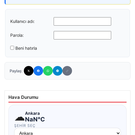
Kullanıcı adı:
Parola:
Beni hatırla
Paylaş:
Hava Durumu
☁
Ankara
NaN°C
ŞEHIR SEÇ