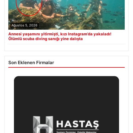
Ağustos 5, 2026
Annesi yaşamını yitirmişti, kızı Instagram’da yakaladı!
Ölümlü scuba diving sanığı yine dalışta
Son Eklenen Firmalar