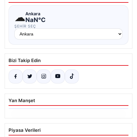
☁
Ankara
NaN°C
ŞEHIR SEÇ
Bizi Takip Edin
Yan Manşet
06.08.2026
Altın fiyatları canlı 14 Nisan 2026: Altın
Piyasa Verileri
fiyatları ne kadar oldu? Gram, çeyrek,