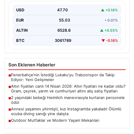
yarım ve cumhuriyet altını alış satış
fiyatları
USD
47.70
▲ +0.16%
EUR
55.03
• 0.01%
ALTIN
6528.6
▲ +0.55%
BTC
3061789
▼ -0.18%
Son Eklenen Haberler
Fenerbahçe’nin İstediği Lukaku’yu Trabzonspor da Takip
■
Ediyor: Yeni Gelişmeler
Altın fiyatları canlı 14 Nisan 2026: Altın fiyatları ne kadar oldu?
■
Gram, çeyrek, yarım ve cumhuriyet altını alış satış fiyatları
2 yaşındaki bebeği Heimlich manevrasıyla kurtaran personele
■
ödül
Annesi yaşamını yitirmişti, kızı Instagram’da yakaladı! Ölümlü
■
scuba diving sanığı yine dalışta
Outdoor Mutfaklar ve Modern Yaşam Mekanları
■