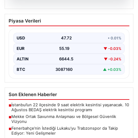
08.08.2026
Mekke Ortak Savunma Anlaşması ve
Piyasa Verileri
Bölgesel Güvenlik Vizyonu
Mekke Ortak Savunma Anlaşması, bölgedeki güvenlik
yapısını güçlendirmeyi hedefleyen yeni bir girişim
USD
47.72
• 0.01%
olarak dikkat…
EUR
55.19
▼ -0.03%
ALTIN
6644.5
▼ -0.24%
BTC
3087160
▲ +0.03%
Son Eklenen Haberler
İstanbul’un 22 ilçesinde 9 saat elektrik kesintisi yaşanacak. 10
■
Ağustos BEDAŞ elektrik kesintisi programı
Mekke Ortak Savunma Anlaşması ve Bölgesel Güvenlik
■
Vizyonu
Fenerbahçe’nin İstediği Lukaku’yu Trabzonspor da Takip
■
Ediyor: Yeni Gelişmeler