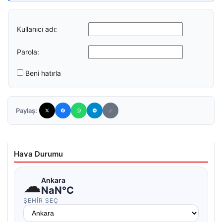
Kullanıcı adı:
Parola:
Beni hatırla
Paylaş:
Hava Durumu
☁
Ankara
NaN°C
ŞEHIR SEÇ