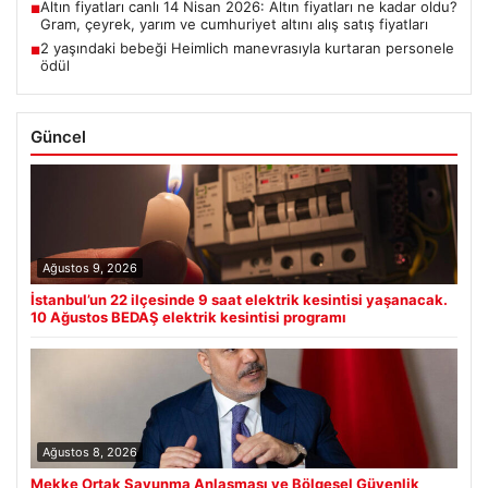
Altın fiyatları canlı 14 Nisan 2026: Altın fiyatları ne kadar oldu?
■
Gram, çeyrek, yarım ve cumhuriyet altını alış satış fiyatları
2 yaşındaki bebeği Heimlich manevrasıyla kurtaran personele
■
ödül
Güncel
Ağustos 9, 2026
İstanbul’un 22 ilçesinde 9 saat elektrik kesintisi yaşanacak.
10 Ağustos BEDAŞ elektrik kesintisi programı
Ağustos 8, 2026
Mekke Ortak Savunma Anlaşması ve Bölgesel Güvenlik