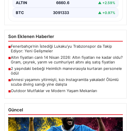
ALTIN
6660.6
▲ +2.59%
BTC
3091333
▲ +0.97%
Son Eklenen Haberler
Fenerbahçe’nin İstediği Lukaku’yu Trabzonspor da Takip
■
Ediyor: Yeni Gelişmeler
Altın fiyatları canlı 14 Nisan 2026: Altın fiyatları ne kadar oldu?
■
Gram, çeyrek, yarım ve cumhuriyet altını alış satış fiyatları
2 yaşındaki bebeği Heimlich manevrasıyla kurtaran personele
■
ödül
Annesi yaşamını yitirmişti, kızı Instagram’da yakaladı! Ölümlü
■
scuba diving sanığı yine dalışta
Outdoor Mutfaklar ve Modern Yaşam Mekanları
■
Güncel