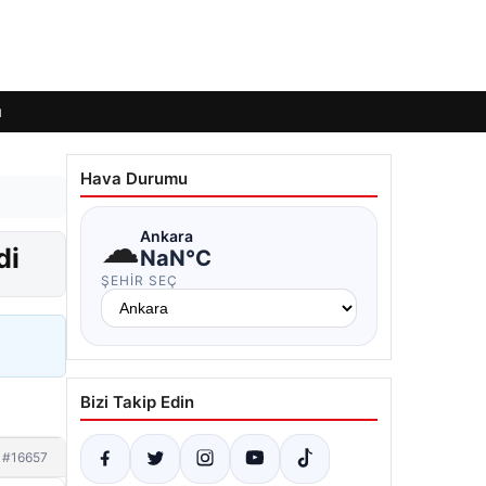
ı
Hava Durumu
☁
Ankara
di
NaN°C
ŞEHIR SEÇ
Bizi Takip Edin
#16657