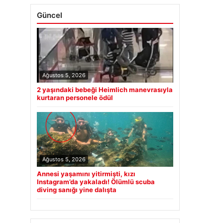
Güncel
Ağustos 5, 2026
2 yaşındaki bebeği Heimlich manevrasıyla
kurtaran personele ödül
Ağustos 5, 2026
Annesi yaşamını yitirmişti, kızı
Instagram’da yakaladı! Ölümlü scuba
diving sanığı yine dalışta