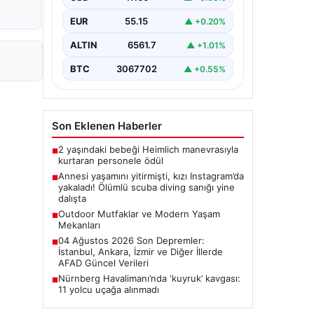
sanığı yine dalışta
EUR
55.15
▲ +0.20%
ALTIN
6561.7
▲ +1.01%
BTC
3067702
▲ +0.55%
Son Eklenen Haberler
2 yaşındaki bebeği Heimlich manevrasıyla
■
kurtaran personele ödül
Annesi yaşamını yitirmişti, kızı Instagram’da
■
yakaladı! Ölümlü scuba diving sanığı yine
dalışta
Outdoor Mutfaklar ve Modern Yaşam
■
Mekanları
04 Ağustos 2026 Son Depremler:
■
İstanbul, Ankara, İzmir ve Diğer İllerde
AFAD Güncel Verileri
Nürnberg Havalimanı’nda ‘kuyruk’ kavgası:
■
11 yolcu uçağa alınmadı