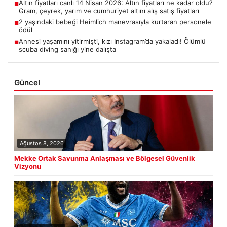
Altın fiyatları canlı 14 Nisan 2026: Altın fiyatları ne kadar oldu?
■
Gram, çeyrek, yarım ve cumhuriyet altını alış satış fiyatları
2 yaşındaki bebeği Heimlich manevrasıyla kurtaran personele
■
ödül
Annesi yaşamını yitirmişti, kızı Instagram’da yakaladı! Ölümlü
■
scuba diving sanığı yine dalışta
Güncel
Ağustos 8, 2026
Mekke Ortak Savunma Anlaşması ve Bölgesel Güvenlik
Vizyonu