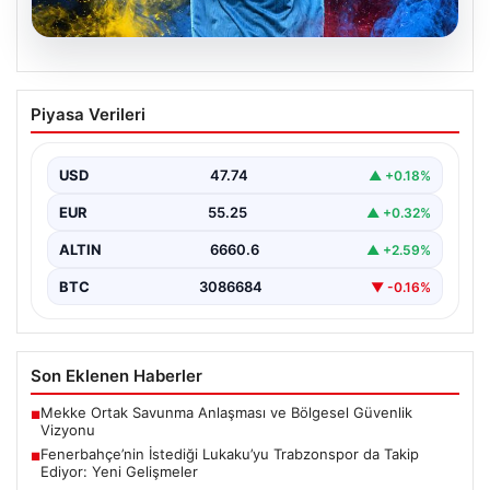
07.08.2026
Fenerbahçe’nin İstediği Lukaku’yu
Piyasa Verileri
Trabzonspor da Takip Ediyor: Yeni
Gelişmeler
USD
47.74
▲ +0.18%
İtalya Serie A'da Napoli forması giyen ve takımda
geleceği belirsizliğini koruyan Belçikalı golcü Romelu…
EUR
55.25
▲ +0.32%
ALTIN
6660.6
▲ +2.59%
BTC
3086684
▼ -0.16%
Son Eklenen Haberler
Mekke Ortak Savunma Anlaşması ve Bölgesel Güvenlik
■
Vizyonu
Fenerbahçe’nin İstediği Lukaku’yu Trabzonspor da Takip
■
Ediyor: Yeni Gelişmeler