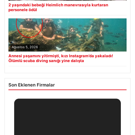
2 yaşındaki bebeği Heimlich manevrasıyla kurtaran
personele ödül
Ağustos 5, 2026
Annesi yaşamını yitirmişti, kızı Instagram’da yakaladı!
Ölümlü scuba diving sanığı yine dalışta
Son Eklenen Firmalar