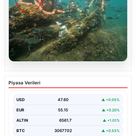
05.08.2026
Annesi yaşamını yitirmişti, kızı
Piyasa Verileri
Instagram’da yakaladı! Ölümlü scuba
diving sanığı yine dalışta
USD
47.60
▲ +0.05%
EUR
55.15
▲ +0.20%
ALTIN
6561.7
▲ +1.01%
BTC
3067702
▲ +0.55%