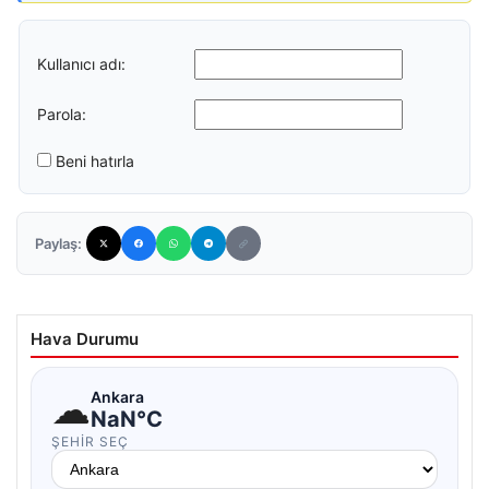
Kullanıcı adı:
Parola:
Beni hatırla
Paylaş:
Hava Durumu
☁
Ankara
NaN°C
ŞEHIR SEÇ