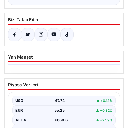
Bizi Takip Edin
Yan Manşet
06.08.2026
Altın fiyatları canlı 14 Nisan 2026: Altın
Piyasa Verileri
fiyatları ne kadar oldu? Gram, çeyrek,
yarım ve cumhuriyet altını alış satış
fiyatları
USD
47.74
▲ +0.18%
EUR
55.25
▲ +0.32%
ALTIN
6660.6
▲ +2.59%