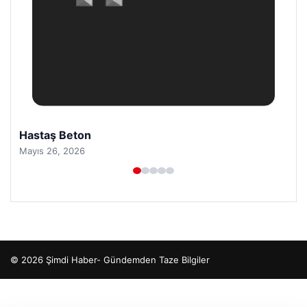
Hastaş Beton
Mayıs 26, 2026
© 2026 Şimdi Haber- Gündemden Taze Bilgiler
o