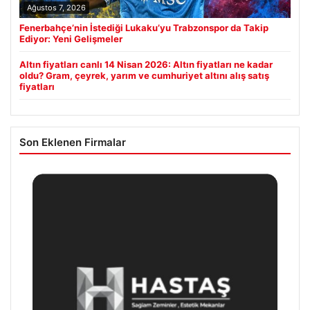
Ağustos 7, 2026
Fenerbahçe’nin İstediği Lukaku’yu Trabzonspor da Takip
Ediyor: Yeni Gelişmeler
Altın fiyatları canlı 14 Nisan 2026: Altın fiyatları ne kadar
oldu? Gram, çeyrek, yarım ve cumhuriyet altını alış satış
fiyatları
Son Eklenen Firmalar