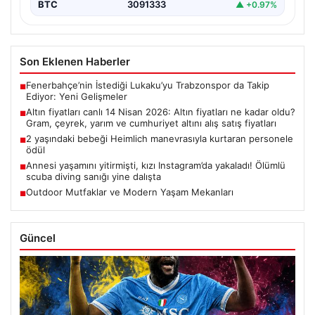
BTC
3091333
▲ +0.97%
Son Eklenen Haberler
Fenerbahçe’nin İstediği Lukaku’yu Trabzonspor da Takip
■
Ediyor: Yeni Gelişmeler
Altın fiyatları canlı 14 Nisan 2026: Altın fiyatları ne kadar oldu?
■
Gram, çeyrek, yarım ve cumhuriyet altını alış satış fiyatları
2 yaşındaki bebeği Heimlich manevrasıyla kurtaran personele
■
ödül
Annesi yaşamını yitirmişti, kızı Instagram’da yakaladı! Ölümlü
■
scuba diving sanığı yine dalışta
Outdoor Mutfaklar ve Modern Yaşam Mekanları
■
Güncel