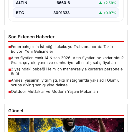
ALTIN
6660.6
▲ +2.59%
BTC
3091333
▲ +0.97%
Son Eklenen Haberler
Fenerbahçe’nin İstediği Lukaku’yu Trabzonspor da Takip
■
Ediyor: Yeni Gelişmeler
Altın fiyatları canlı 14 Nisan 2026: Altın fiyatları ne kadar oldu?
■
Gram, çeyrek, yarım ve cumhuriyet altını alış satış fiyatları
2 yaşındaki bebeği Heimlich manevrasıyla kurtaran personele
■
ödül
Annesi yaşamını yitirmişti, kızı Instagram’da yakaladı! Ölümlü
■
scuba diving sanığı yine dalışta
Outdoor Mutfaklar ve Modern Yaşam Mekanları
■
Güncel