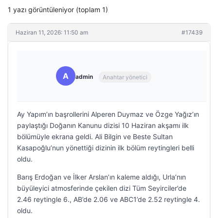
1 yazı görüntüleniyor (toplam 1)
Haziran 11, 2026: 11:50 am
#17439
A
admin
Anahtar yönetici
Ay Yapım’ın başrollerini Alperen Duymaz ve Özge Yağız’ın
paylaştığı Doğanın Kanunu dizisi 10 Haziran akşamı ilk
bölümüyle ekrana geldi. Ali Bilgin ve Beste Sultan
Kasapoğlu’nun yönettiği dizinin ilk bölüm reytingleri belli
oldu.
Barış Erdoğan ve İlker Arslan’ın kaleme aldığı, Urla’nın
büyüleyici atmosferinde çekilen dizi Tüm Seyirciler’de
2.46 reytingle 6., AB’de 2.06 ve ABC1’de 2.52 reytingle 4.
oldu.