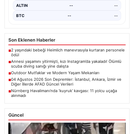
ALTIN
--
--
BTC
--
--
Son Eklenen Haberler
2 yaşındaki bebeği Heimlich manevrasıyla kurtaran personele
■
ödül
Annesi yaşamını yitirmişti, kızı Instagram’da yakaladı! Ölümlü
■
scuba diving sanığı yine dalışta
Outdoor Mutfaklar ve Modern Yaşam Mekanları
■
04 Ağustos 2026 Son Depremler: İstanbul, Ankara, İzmir ve
■
Diğer İllerde AFAD Güncel Verileri
Nürnberg Havalimanı’nda ‘kuyruk’ kavgası: 11 yolcu uçağa
■
alınmadı
Güncel