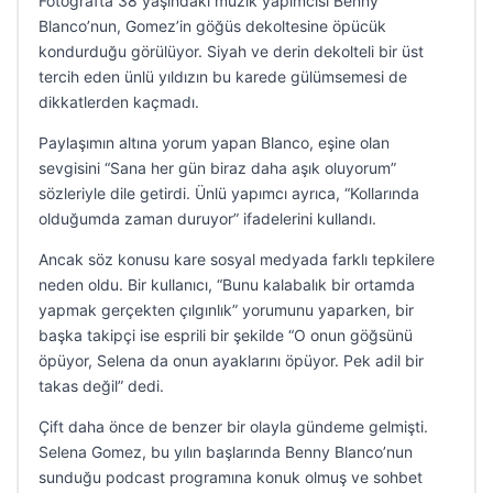
Fotoğrafta 38 yaşındaki müzik yapımcısı Benny
Blanco’nun, Gomez’in göğüs dekoltesine öpücük
kondurduğu görülüyor. Siyah ve derin dekolteli bir üst
tercih eden ünlü yıldızın bu karede gülümsemesi de
dikkatlerden kaçmadı.
Paylaşımın altına yorum yapan Blanco, eşine olan
sevgisini “Sana her gün biraz daha aşık oluyorum”
sözleriyle dile getirdi. Ünlü yapımcı ayrıca, “Kollarında
olduğumda zaman duruyor” ifadelerini kullandı.
Ancak söz konusu kare sosyal medyada farklı tepkilere
neden oldu. Bir kullanıcı, “Bunu kalabalık bir ortamda
yapmak gerçekten çılgınlık” yorumunu yaparken, bir
başka takipçi ise esprili bir şekilde “O onun göğsünü
öpüyor, Selena da onun ayaklarını öpüyor. Pek adil bir
takas değil” dedi.
Çift daha önce de benzer bir olayla gündeme gelmişti.
Selena Gomez, bu yılın başlarında Benny Blanco’nun
sunduğu podcast programına konuk olmuş ve sohbet