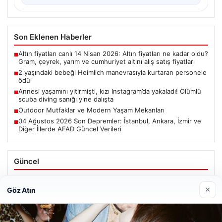
Son Eklenen Haberler
Altın fiyatları canlı 14 Nisan 2026: Altın fiyatları ne kadar oldu?
■
Gram, çeyrek, yarım ve cumhuriyet altını alış satış fiyatları
2 yaşındaki bebeği Heimlich manevrasıyla kurtaran personele
■
ödül
Annesi yaşamını yitirmişti, kızı Instagram’da yakaladı! Ölümlü
■
scuba diving sanığı yine dalışta
Outdoor Mutfaklar ve Modern Yaşam Mekanları
■
04 Ağustos 2026 Son Depremler: İstanbul, Ankara, İzmir ve
■
Diğer İllerde AFAD Güncel Verileri
Güncel
Altın fiyatları canlı 14 Nisan 2026: Altın fiyatları ne kadar
oldu? Gram, çeyrek, yarım ve cumhuriyet altını alış satış
×
Göz Atın
fiyatları